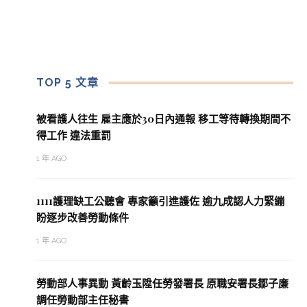
TOP 5 文章
被看護人往生 雇主應於30日內通報 移工等待轉換期間不
得工作 違法重罰
1 年 AGO
1111護理缺工公聽會 專家籲引進護佐 逾九成認人力緊繃
盼逐步改善勞動條件
1 年 AGO
勞動部人事異動 黃齡玉陞任勞發署長 原職安署長鄒子廉
調任勞動部主任秘書