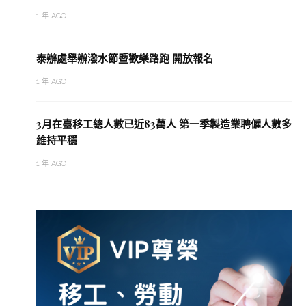
1 年 AGO
泰辦處舉辦潑水節暨歡樂路跑 開放報名
1 年 AGO
3月在臺移工總人數已近83萬人 第一季製造業聘僱人數多
維持平穩
1 年 AGO