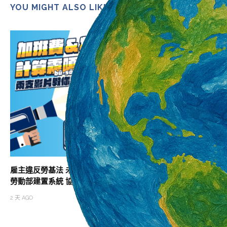
YOU MIGHT ALSO LIKE
雇主違反勞基法 未依法給付加班費居冠
助攻職涯升級 北分
勞動部建置系統 協助勞雇快速試算加班費
班次
2 天 AGO
2 天 AGO