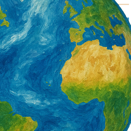
署產投下半年開辦900
營造類移工6月底突破3萬5千人 年增1千8
百人 一般營造增加最多
2 天 AGO