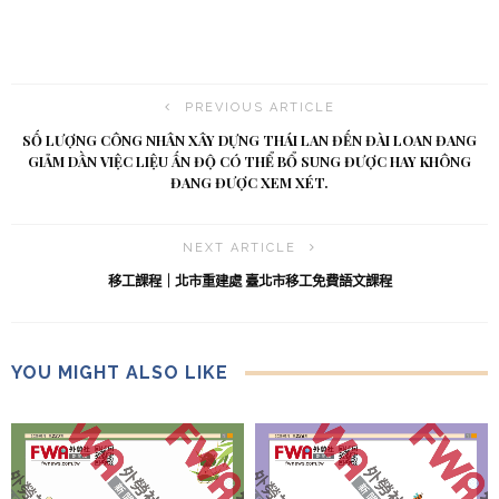
PREVIOUS ARTICLE
SỐ LƯỢNG CÔNG NHÂN XÂY DỰNG THÁI LAN ĐẾN ĐÀI LOAN ĐANG
GIẢM DẦN VIỆC LIỆU ẤN ĐỘ CÓ THỂ BỔ SUNG ĐƯỢC HAY KHÔNG
ĐANG ĐƯỢC XEM XÉT.
NEXT ARTICLE
移工課程｜北市重建處 臺北市移工免費語文課程
YOU MIGHT ALSO LIKE