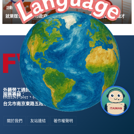
活動
就業媒合｜臺中市政府2026「富市台中 就業成功」南區聯合徵才
外籍勞工通訊社版權所有 ©
服務專線：
、
(02)2763-2037
(02)2765-0906
台北市南京東路五段47號5樓之2
關於我們
友站連結
著作權聲明