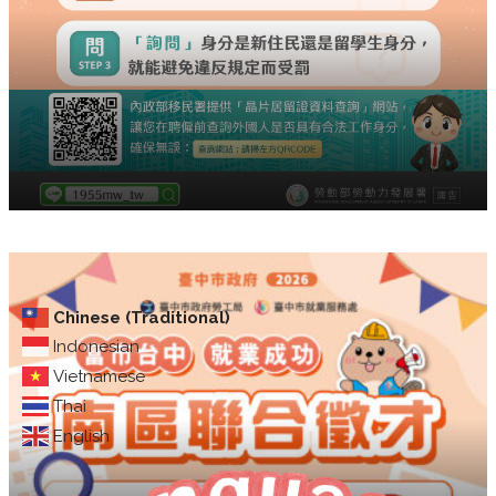
Chinese (Traditional)
Indonesian
Vietnamese
Thai
English