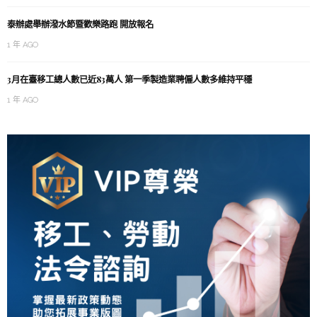
泰辦處舉辦潑水節暨歡樂路跑 開放報名
1 年 AGO
3月在臺移工總人數已近83萬人 第一季製造業聘僱人數多維持平穩
1 年 AGO