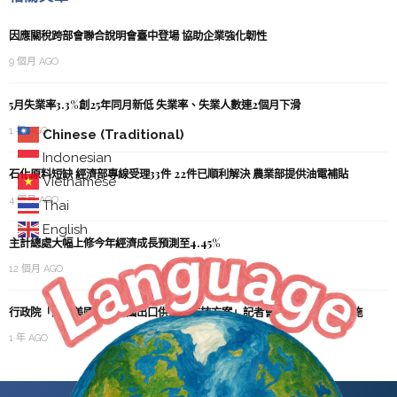
因應關稅跨部會聯合說明會臺中登場 協助企業強化韌性
9 個月 AGO
5月失業率3.3%創25年同月新低 失業率、失業人數連2個月下滑
1 年 AGO
Chinese (Traditional)
Indonesian
石化原料短缺 經濟部專線受理33件 22件已順利解決 農業部提供油電補貼
Vietnamese
4 個月 AGO
Thai
English
主計總處大幅上修今年經濟成長預測至4.45%
12 個月 AGO
行政院「因應美國關稅我國出口供應鏈支持方案」記者會 勞動部提四大措施
1 年 AGO