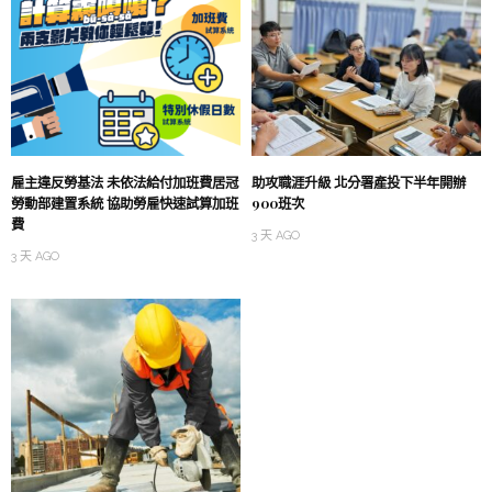
雇主違反勞基法 未依法給付加班費居冠
助攻職涯升級 北分署產投下半年開辦
勞動部建置系統 協助勞雇快速試算加班
900班次
費
3 天 AGO
3 天 AGO