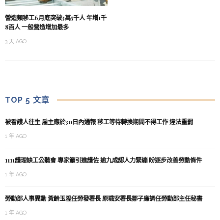
營造類移工6月底突破3萬5千人 年增1千
8百人 一般營造增加最多
3 天 AGO
TOP 5 文章
被看護人往生 雇主應於30日內通報 移工等待轉換期間不得工作 違法重罰
1 年 AGO
1111護理缺工公聽會 專家籲引進護佐 逾九成認人力緊繃 盼逐步改善勞動條件
1 年 AGO
勞動部人事異動 黃齡玉陞任勞發署長 原職安署長鄒子廉調任勞動部主任秘書
1 年 AGO