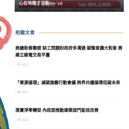
心在地徵才活動(10/31)
相關文章
商總新春聯誼 缺工問題盼政府多溝通 碳盤查擴大對象 將
建立綠電交易平臺
1 年 AGO
「資源循環」減碳旗艦行動會議 跨界共議循環低碳未來
1 年 AGO
落實淨零轉型 內政部推動建築部門能效改善
2 年 AGO