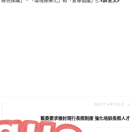
綠色採購」、「環境綠美化」和「宣導倡議」5…
<詳全文>
NEXT ARTICLE
藍委要求檢討現行長照制度 強化培訓長照人才