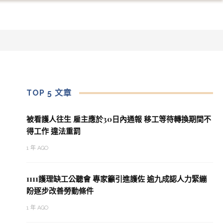
TOP 5 文章
被看護人往生 雇主應於30日內通報 移工等待轉換期間不
得工作 違法重罰
1 年 AGO
1111護理缺工公聽會 專家籲引進護佐 逾九成認人力緊繃
盼逐步改善勞動條件
1 年 AGO