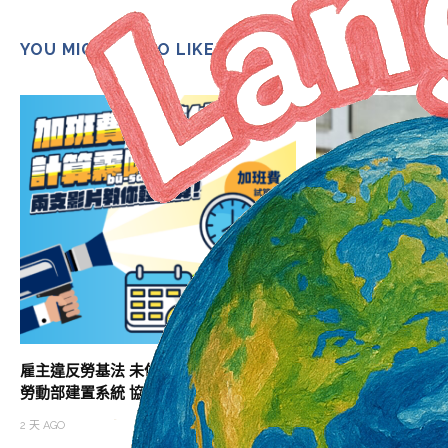
YOU MIGHT ALSO LIKE
雇主違反勞基法 未依法給付加班費居冠
助攻職涯升級 北分
勞動部建置系統 協助勞雇快速試算加班費
班次
2 天 AGO
2 天 AGO