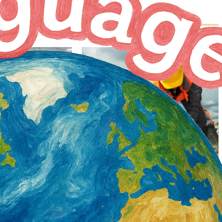
署產投下半年開辦900
營造類移工6月底突破3萬5千人 年增1千8
百人 一般營造增加最多
2 天 AGO