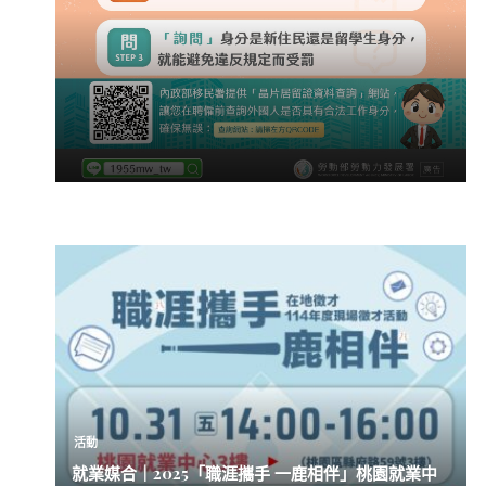
活動
就業媒合｜2025「職涯攜手 一鹿相伴」桃園就業中