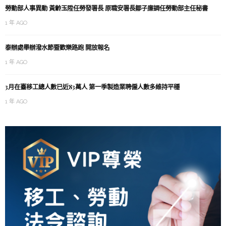
勞動部人事異動 黃齡玉陞任勞發署長 原職安署長鄒子廉調任勞動部主任秘書
1 年 AGO
泰辦處舉辦潑水節暨歡樂路跑 開放報名
1 年 AGO
3月在臺移工總人數已近83萬人 第一季製造業聘僱人數多維持平穩
1 年 AGO