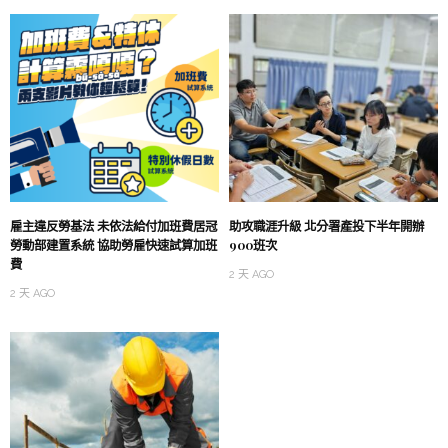
雇主違反勞基法 未依法給付加班費居冠
助攻職涯升級 北分署產投下半年開辦
勞動部建置系統 協助勞雇快速試算加班
900班次
費
2 天 AGO
2 天 AGO