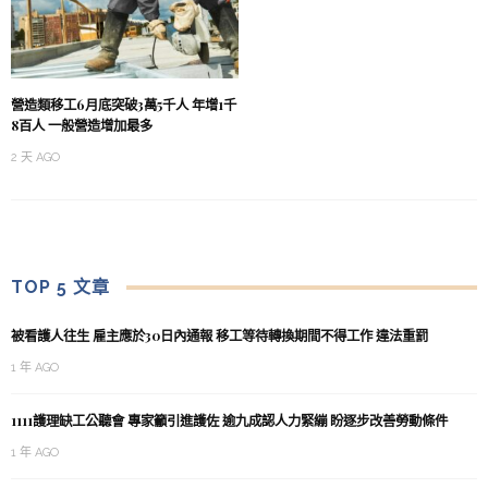
營造類移工6月底突破3萬5千人 年增1千
8百人 一般營造增加最多
2 天 AGO
TOP 5 文章
被看護人往生 雇主應於30日內通報 移工等待轉換期間不得工作 違法重罰
1 年 AGO
1111護理缺工公聽會 專家籲引進護佐 逾九成認人力緊繃 盼逐步改善勞動條件
1 年 AGO