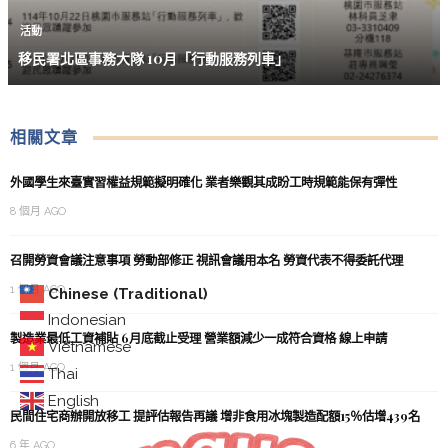
活動
移民署北區事務大隊 10月「行動服務列車」
相關文章
外國學生來臺實習權益規範擬明確化 業者樂觀其成盼工時規範能保有彈性
8 個月 AGO
召開勞資會議注意事項 勞動部修正 視訊會議用本名 勞資代表不得委託代理
1 個月 AGO
Chinese (Traditional)
Indonesian
製造業最低工資補貼 6月底截止受理 營業額減少一成符合資格 線上申請
Vietnamese
1 個月 AGO
Thai
English
民間住宅商辦開放移工 提評估報告再議 增非食用冰塊製造配額15％估增439名
6 年 AGO