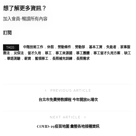
想了解更多資訊？
加入會員-暢讀所有內容
訂閱
中階技術工作
休假
勞動條件
勞動部
基本工資
失能者
家事服
TAGS :
務法
災保法
留才久用
移工
移工來源國
移工團體
移工留才久用方案
缺工
華語測驗
薪資
藍領移工
長照補充訓練
長照需求
PREVIOUS ARTICLE
台北市免費勞教課程 今年開放85場次
NEXT ARTICLE
COVID-19疫苗地圖 彙整各地接種資訊