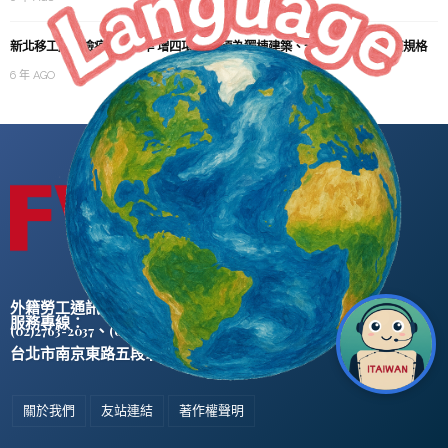
新北移工居家檢疫設施標準 增四項措施 須為獨棟建築、分流送餐 提高防疫規格
6 年 AGO
外籍勞工通訊社版權所有 ©
服務專線：
、
(02)2763-2037
(02)2765-0906
台北市南京東路五段47號5樓之2
關於我們
友站連結
著作權聲明