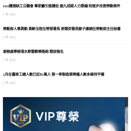
1111護理缺工公聽會 專家籲引進護佐 逾九成認人力緊繃 盼逐步改善勞動條件
1 年 AGO
勞動部人事異動 黃齡玉陞任勞發署長 原職安署長鄒子廉調任勞動部主任秘書
1 年 AGO
泰辦處舉辦潑水節暨歡樂路跑 開放報名
1 年 AGO
3月在臺移工總人數已近83萬人 第一季製造業聘僱人數多維持平穩
1 年 AGO