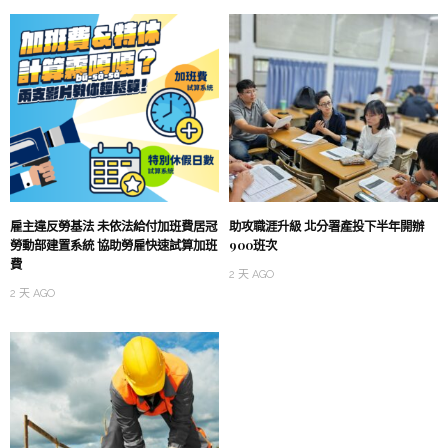
雇主違反勞基法 未依法給付加班費居冠
助攻職涯升級 北分署產投下半年開辦
勞動部建置系統 協助勞雇快速試算加班
900班次
費
2 天 AGO
2 天 AGO