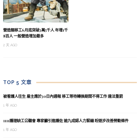
營造類移工6月底突破3萬5千人 年增1千
8百人 一般營造增加最多
2 天 AGO
TOP 5 文章
被看護人往生 雇主應於30日內通報 移工等待轉換期間不得工作 違法重罰
1 年 AGO
1111護理缺工公聽會 專家籲引進護佐 逾九成認人力緊繃 盼逐步改善勞動條件
1 年 AGO