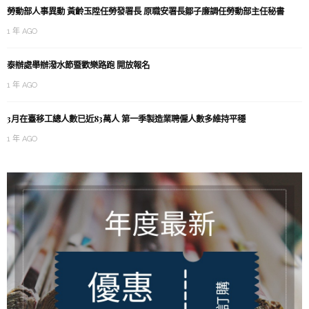
勞動部人事異動 黃齡玉陞任勞發署長 原職安署長鄒子廉調任勞動部主任秘書
1 年 AGO
泰辦處舉辦潑水節暨歡樂路跑 開放報名
1 年 AGO
3月在臺移工總人數已近83萬人 第一季製造業聘僱人數多維持平穩
1 年 AGO