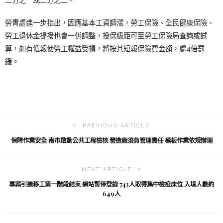
勞青處進一步指出，因應基本工資調漲，勞工保險、全民健康保險、
勞工退休金提撥也會一併調整，投保級距可至勞工保險局查詢或試
算，如有低報使勞工權益受損，將按其短報保險費金額，處4倍罰
鍰。
PREVIOUS ARTICLE
保障作業安全 南市啟動公共工程檢核 營造廠須負管理責任 模板作業依規辦理
NEXT ARTICLE
專案引進移工第一階段結束 網站暫停登錄 743人取得集中檢疫床位 入境人數約
649人