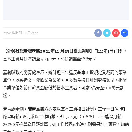
FWA 編輯部
5 年 AGO
【外勞社記者楊孝慈
2
021年11 月23日臺北
報導】
自111年1月1日起，
基本工資月薪將調至25250元，時薪調整至168元。
嘉義縣政府勞青處表示，統計近三年違反基本工資規定受裁罰的事業
單位，以製造業、餐飲業為最多，且多數為按日計酬勞務類型，提醒
事業單位如給付薪資金額低於基本工資者，可處2萬元至100萬元罰
鍰。
勞青處舉例，若勞雇雙方約定以基本工資按日計酬，工作一日8小時
應以時薪168元乘以工作時數，即1344元（168*8），不能以月薪
25250元換算為日薪計算；如工作超過8小時，則需另計加班費，加給
三分之一或三分之二。