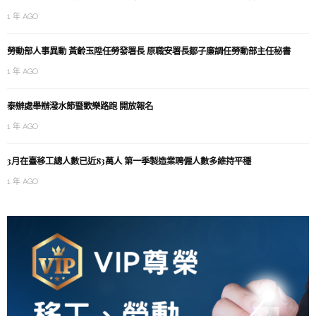
1 年 AGO
勞動部人事異動 黃齡玉陞任勞發署長 原職安署長鄒子廉調任勞動部主任秘書
1 年 AGO
泰辦處舉辦潑水節暨歡樂路跑 開放報名
1 年 AGO
3月在臺移工總人數已近83萬人 第一季製造業聘僱人數多維持平穩
1 年 AGO