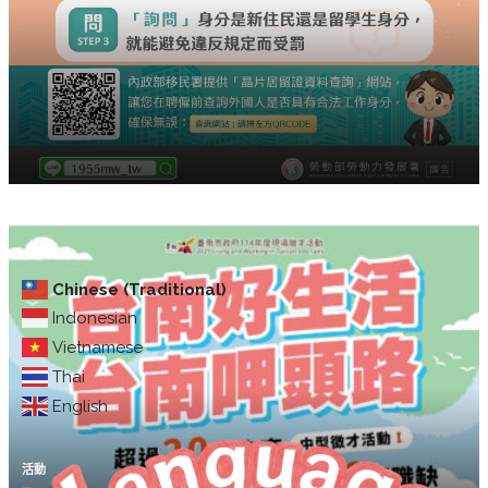
Chinese (Traditional)
Indonesian
Vietnamese
Thai
English
活動