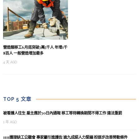
營造類移工6月底突破3萬5千人 年增1千
8百人 一般營造增加最多
4 天 AGO
TOP 5 文章
被看護人往生 雇主應於30日內通報 移工等待轉換期間不得工作 違法重罰
1 年 AGO
1111護理缺工公聽會 專家籲引進護佐 逾九成認人力緊繃 盼逐步改善勞動條件