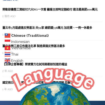
勞動部彙整工資給付六大NG一次看 籲雇主按時足額給付 違法最高罰100萬元
2 個月 AGO
臺北市3月裁處違反勞基法 共59家 總罰鍰338萬元 加班費、一例一休最多
1 年 AGO
Chinese (Traditional)
Indonesian
臺中市勞工局公布違法名單 製造業違反勞基法最多
Vietnamese
1 年 AGO
Thai
English
【法律企管專欄】勞資雙方在試用期都該知道的權益
2 年 AGO
國定假日增5天 勞團肯定修法成果 工商團體表理解 但憂企業成本與彈性
1 年 AGO