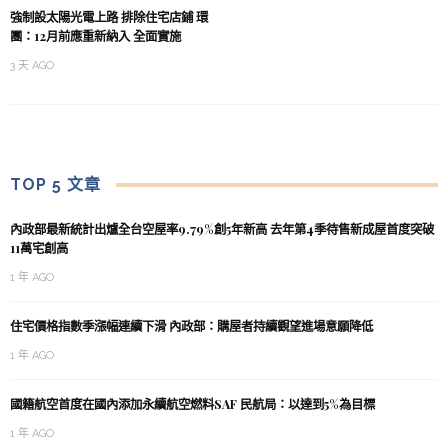
強制設太陽光電上路 排除住宅店鋪 環
團：12月前應重新納入 全面實施
3 天 AGO
TOP 5 文章
內政部最新統計出爐全台空屋率9.79%創5年新高 去年第4季待售新成屋首度突破
11萬宅創高
1 年 AGO
住宅價格指數季漲幅連續下滑 內政部：購屋者持續觀望進場意願降低
1 年 AGO
國籍航空首度在國內添加永續航空燃料SAF 民航局：以達到5%為目標
1 年 AGO