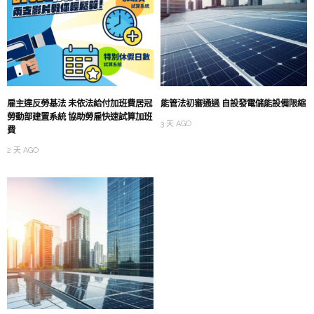
雇主違反勞基法 未依法給付加班費居冠
能管法初審通過 自設發電儲能設備限縮
勞動部建置系統 協助勞雇快速試算加班
3 天 AGO
費
2 天 AGO