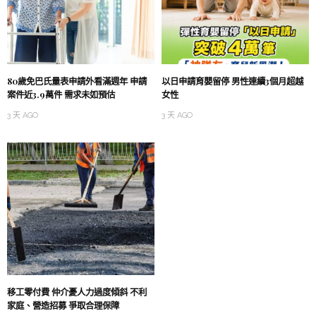
80歲免巴氏量表申請外看滿週年 申請
以日申請育嬰留停 男性連續3個月超越
案件近3.9萬件 需求未如預估
女性
3 天 AGO
3 天 AGO
移工零付費 仲介憂人力過度傾斜 不利
家庭、營造招募 爭取合理保障