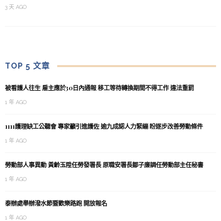
3 天 AGO
TOP 5 文章
被看護人往生 雇主應於30日內通報 移工等待轉換期間不得工作 違法重罰
1 年 AGO
1111護理缺工公聽會 專家籲引進護佐 逾九成認人力緊繃 盼逐步改善勞動條件
1 年 AGO
勞動部人事異動 黃齡玉陞任勞發署長 原職安署長鄒子廉調任勞動部主任秘書
1 年 AGO
泰辦處舉辦潑水節暨歡樂路跑 開放報名
1 年 AGO