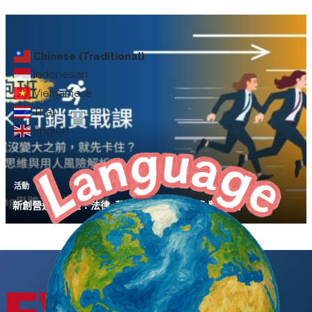
Chinese (Traditional)
Indonesian
Vietnamese
Thai
English
活動
新創營運陪跑班：法律×募資×行銷實戰課【免費講座】