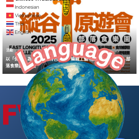
Indonesian
Vietnamese
Thai
English
活動
以「保存」為主題體驗特色料理、編織工藝 花東「縱谷原遊會-部
落食樂園」開賣