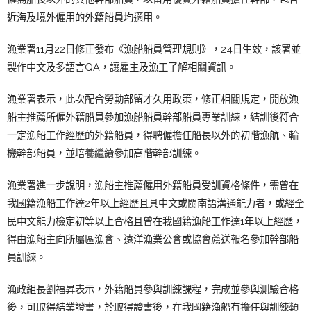
近海及境外僱用的外籍船員均適用。
漁業署11月22日修正發布《漁船船員管理規則》，24日生效，該署並
製作中文及多語言QA，讓雇主及漁工了解相關資訊。
漁業署表示，此次配合勞動部留才久用政策，修正相關規定，開放漁
船主推薦所僱外籍船員參加漁船船員幹部船員專業訓練，結訓後符合
一定漁船工作經歷的外籍船員，得聘僱擔任船長以外的初階漁航、輪
機幹部船員，並培養繼續參加高階幹部訓練。
漁業署進一步說明，漁船主推薦僱用外籍船員受訓資格條件，需曾在
我國籍漁船工作達2年以上經歷且具中文或閩南語溝通能力者，或經全
民中文能力檢定初等以上合格且曾在我國籍漁船工作達1年以上經歷，
得由漁船主向所屬區漁會、遠洋漁業公會或協會薦送報名參加幹部船
員訓練。
漁政組長劉福昇表示，外籍船員參與訓練課程，完成並參與測驗合格
後，可取得結業證書，於取得證書後，在我國籍漁船有擔任與訓練類