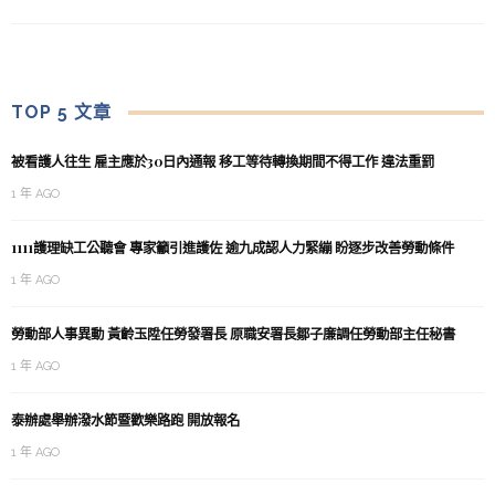
TOP 5 文章
被看護人往生 雇主應於30日內通報 移工等待轉換期間不得工作 違法重罰
1 年 AGO
1111護理缺工公聽會 專家籲引進護佐 逾九成認人力緊繃 盼逐步改善勞動條件
1 年 AGO
勞動部人事異動 黃齡玉陞任勞發署長 原職安署長鄒子廉調任勞動部主任秘書
1 年 AGO
泰辦處舉辦潑水節暨歡樂路跑 開放報名
1 年 AGO