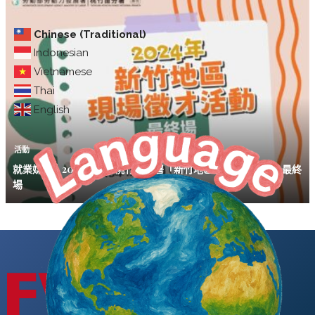
Chinese (Traditional)
Indonesian
Vietnamese
Thai
English
活動
就業媒合｜2024勞發署桃竹苗分署「新竹地區現場徵才活動」最終
場