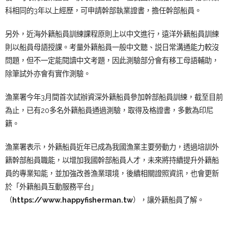
科相同的3年以上經歷，可申請幹部執業證書，擔任幹部船員。
另外，近海外籍船員訓練課程原則上以中文進行，遠洋外籍船員訓練
則以船員母語授課。考量外籍船員一般中文聽、説日常溝通能力較沒
問題，但不一定能閱讀中文考題，因此測驗部分會有移工母語輔助，
除筆試外亦會有實作測驗。
漁業署今年3月間首次試辦資深外籍船員參加幹部船員訓練，截至目前
為止，已有20多名外籍船員通過測驗，取得及格證書，多數為印尼
籍。
漁業署表示，外籍船員近年已成為我國漁業主要勞動力，透過培訓外
籍幹部船員職能，以增加我國幹部船員人才，未來將持續提升外籍船
員的專業知能，並加強改善漁業環境，後續相關證照資訊，也會更新
於「外籍船員互動服務平台」
（
https://www.happyfisherman.tw
），讓外籍船員了解。