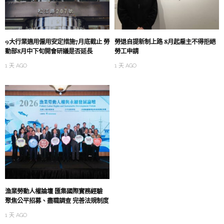
9大行業適用僱用安定措施7月底截止 勞
勞退自提新制上路 8月起雇主不得拒絕
動部8月中下旬開會研議是否延長
勞工申請
1 天 AGO
1 天 AGO
漁業勞動人權論壇 匯集國際實務經驗
聚焦公平招募、盡職調查 完善法規制度
1 天 AGO