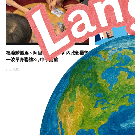
福隆騎鐵馬、阿里山搭小火車 內政部最後
雇主違反勞基法 未
一波單身聯誼8/7中午開搶
勞動部建置系統 協
1 天 AGO
2 天 AGO