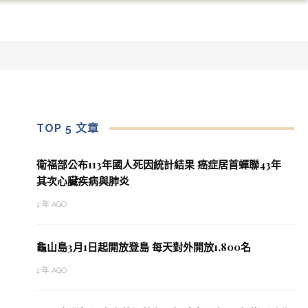
TOP 5 文章
衛福部公布113年國人死因統計結果 癌症居首蟬聯43年
其次心臟疾病與肺炎
1 年 AGO
龜山島3月1日起開放登島 每天對外開放1,800名
1 年 AGO