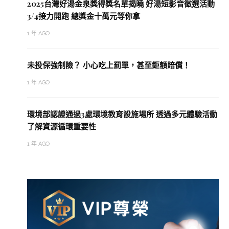
2025台灣好湯金泉獎得獎名單揭曉 好湯短影音徵選活動
3/4接力開跑 總獎金十萬元等你拿
1 年 AGO
未投保強制險？ 小心吃上罰單，甚至鉅額賠償！
1 年 AGO
環境部認證通過3處環境教育設施場所 透過多元體驗活動
了解資源循環重要性
1 年 AGO