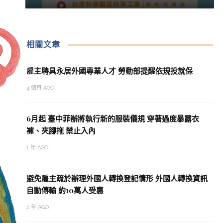
相關文章
雇主聘具永居外國專業人才 勞動部提醒依規投就保
4 個月 AGO
6月起 臺中菲辦將執行新的服裝儀規 穿著過度暴露衣
褲、夾腳拖 禁止入內
1 年 AGO
避免雇主疏於辦理外國人轉換登記情形 外國人轉換資訊
自動傳輸 約10萬人受惠
2 年 AGO