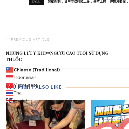
勞動新制
台中市政府勞工局
基本工資
彈性育嬰假
TAGS :
PREVIOUS ARTICLE
NHỮNG LƯU Ý KHINGƯỜI CAO TUỔI SỬ DỤNG
THUỐC
Chinese (Traditional)
Indonesian
Vietnamese
YOU MIGHT ALSO LIKE
Thai
English