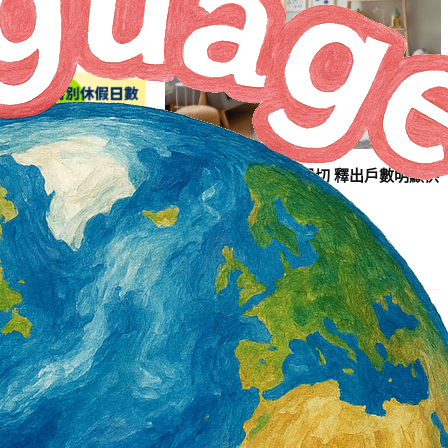
依法給付加班費居冠
審計部：婚育宅需求殷切 釋出戶數明顯供
助勞雇快速試算加班費
不應求
2 天 AGO