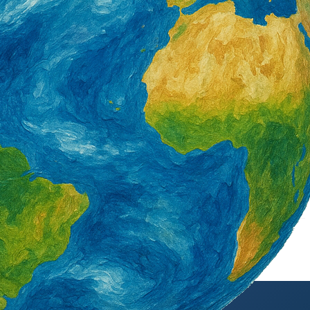
署產投下半年開辦900
營造類移工6月底突破3萬5千人 年增1千8
百人 一般營造增加最多
2 天 AGO