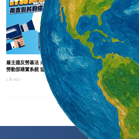
雇主違反勞基法 未依法給付加班費居冠
助攻職涯升級 北分
勞動部建置系統 協助勞雇快速試算加班費
班次
2 天 AGO
2 天 AGO