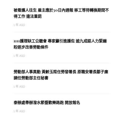
被看護人往生 雇主應於30日內通報 移工等待轉換期間不
得工作 違法重罰
1 年 AGO
1111護理缺工公聽會 專家籲引進護佐 逾九成認人力緊繃
盼逐步改善勞動條件
1 年 AGO
勞動部人事異動 黃齡玉陞任勞發署長 原職安署長鄒子廉
調任勞動部主任秘書
1 年 AGO
泰辦處舉辦潑水節暨歡樂路跑 開放報名
1 年 AGO