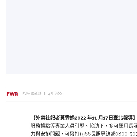
FWA 編輯部
4 年 AGO
【外勞社記
者黃秀娟2
022 年11 月17日臺
北報導
服務據點等專業人員引導、協助下，多可運用長
力與安排問題，可撥打1966長照專線或0800-