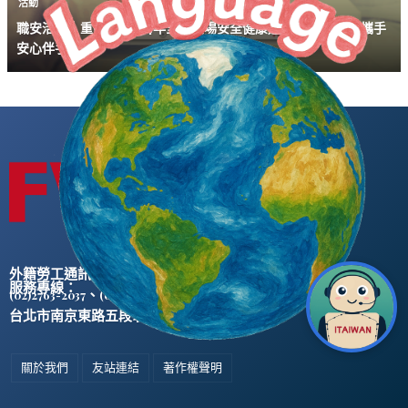
活動
職安活動｜重建中心 114年全國職場安全健康週推廣活動 「AI攜手
安心伴手」
外籍勞工通訊社版權所有 ©
服務專線：
、
(02)2763-2037
(02)2765-0906
台北市南京東路五段47號5樓之2
關於我們
友站連結
著作權聲明