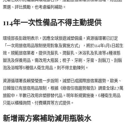
票選、評比獎勵，也考慮編列補助。
114年一次性備品不得主動提供
環境部長彭啟明表示，因應全球旅遊減塑倡議，資源循環署已訂定
「一次用旅宿用品限制使用對象及實施方式」，將於114年1月1日起生
效，規範旅宿業者，提供洗髮乳、潤髮乳、沐浴乳及乳液等4種液態
盥洗及保養用品，需改用大瓶裝；梳子、牙刷、牙膏、刮鬍刀、刮鬍
泡及浴帽等6種個人衛生用品，則不得主動陳列。
資源循環署長賴瑩瑩進一步說明，減塑已成國際旅宿業趨勢，歐美、
日韓皆已有旅宿用品限制，根據《綠宿住宿趨勢報告》調查全球2.7萬
旅館中，半數已改用非塑膠替代品。明年新規實施後，6種衛生用品
只能以櫃檯詢問、付費購買等方式提供。
新增兩方案補助減用瓶裝水