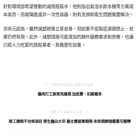
針對環境部希望推動的減用瓶裝水，他則指出氣泡水飲水機等方案成
本高昂，而玻璃瓶或非一次性容器，則有洗滌和衛生問題需要解決。
洪崇元認為，雖然減塑政策立意良善，但如果不從製造源頭禁止，效
果仍然有限。此外，減塑措施可能增加的額外服務需求和勞務，也讓
已經人力吃緊的旅館業者，負擔更形加重。
PREVIOUS ARTICLE
僱用打工族常見違規 加班費、扣薪最多
NEXT ARTICLE
移工健檢不合格項目 寄生蟲佔大宗 雇主應留意期限 未依規辦理最重可廢聘