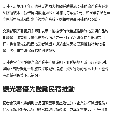
此外，環境部明年起也將試辦兩大獎勵補助措施：補助旅館業者減少
塑膠瓶裝水，減塑房間數達50%，可補助每案3萬元；如果業者願意建
立區域型玻璃瓶裝水重複填充系統，則每案最高可補助500萬。
交通部觀光署長周永暉則表示，後疫情時代希望推動旅宿業朝向品牌
化經營，減塑和低碳化是核心內涵之一，除了以環保標章倍增為目
標，也會優先鼓勵民宿業者減塑，透過金質民宿票選推動特色化經
營，吸引重視環保永續的國際旅客。
此外也會向大型觀光旅館業主推廣說明，並透過地方縣市政府的評比
獎勵，輔導鼓勵一般旅館採取減塑措施。減塑導致的成本上升，也會
考慮編列預算予以補貼。
觀光署優先鼓勵民宿推動
記者會現場也邀請到雲品國際董事長盛治仁分享企業執行減塑經驗，
他表示旗下旅館以氣泡飲水機取代瓶裝水，成本確實提高，但一年能