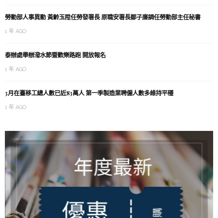
勞動部人事異動 黃齡玉陞任勞發署長 原職安署長鄒子廉調任勞動部主任秘書
1 年 AGO
泰辦處舉辦潑水節暨歡樂路跑 開放報名
1 年 AGO
3月在臺移工總人數已近83萬人 第一季製造業聘僱人數多維持平穩
1 年 AGO