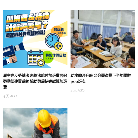
雇主違反勞基法 未依法給付加班費居冠
助攻職涯升級 北分署產投下半年開辦
勞動部建置系統 協助勞雇快速試算加班
900班次
費
4 天 AGO
4 天 AGO