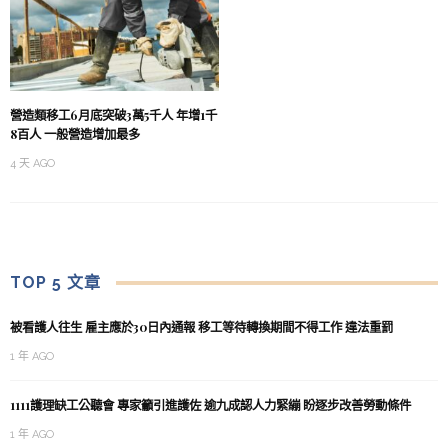
營造類移工6月底突破3萬5千人 年增1千
8百人 一般營造增加最多
4 天 AGO
TOP 5 文章
被看護人往生 雇主應於30日內通報 移工等待轉換期間不得工作 違法重罰
1 年 AGO
1111護理缺工公聽會 專家籲引進護佐 逾九成認人力緊繃 盼逐步改善勞動條件
1 年 AGO