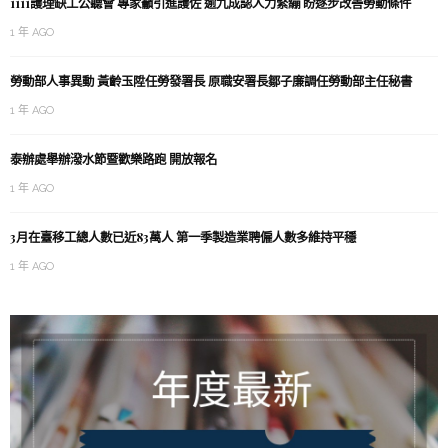
1111護理缺工公聽會 專家籲引進護佐 逾九成認人力緊繃 盼逐步改善勞動條件
1 年 AGO
勞動部人事異動 黃齡玉陞任勞發署長 原職安署長鄒子廉調任勞動部主任秘書
1 年 AGO
泰辦處舉辦潑水節暨歡樂路跑 開放報名
1 年 AGO
3月在臺移工總人數已近83萬人 第一季製造業聘僱人數多維持平穩
1 年 AGO