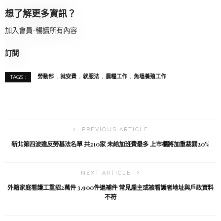
想了解更多資訊？
加入會員-暢讀所有內容
訂閱
勞動部
就安費
就服法
農糧工作
魚塭養殖工作
TAGS :
PREVIOUS ARTICLE
新北第四波違反勞基法名單 共210家 未給加班費最多 上市櫃將加重裁罰20%
NEXT ARTICLE
外籍家庭看護工重招2萬件 3,900件退補件 常見雇主或被看護者地址與戶政資料
不符