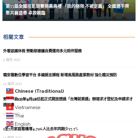
第55屆全國技能競賽開幕典禮 「我的極限 不被定義」 全國選手齊
聚共襄盛舉 卓揆親臨
相關文章
外看返國休假 勞動部建議自費運用多元陪伴服務
5 個月 AGO
職安署數位學習平台 多國語言課程 新增高風險產業教材 強化職災預防
12 個月 AGO
Chinese (Traditional)
勞動部自115年4月28日起正式開放透過「台灣就業通」辦理求才登記及申請求才
Indonesian
證明書
Vietnamese
3 個月 AGO
Thai
English
1至7月家庭看護增4,796人比去年同期少37.7%
12 個月 AGO