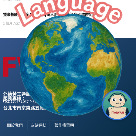
提案暫緩印度移工引進 4.4萬人附議 勞動部:無引進時間表、不會貿然開放
2 個月 AGO
外籍勞工通訊社版權所有 ©
服務專線：
、
(02)2763-2037
(02)2765-0906
台北市南京東路五段47號5樓之2
關於我們
友站連結
著作權聲明