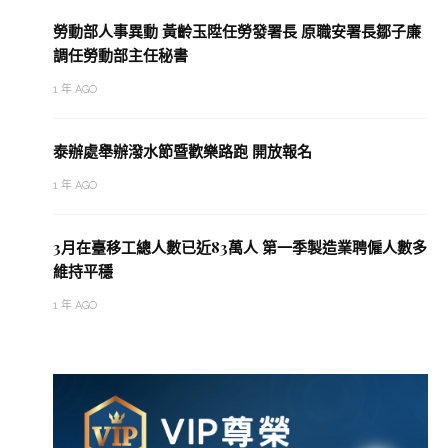
勞動部人事異動 黃齡玉陞任勞發署長 原職安署長鄒子廉
調任勞動部主任秘書
1 年 AGO
泰辦處舉辦潑水節暨歡樂路跑 開放報名
1 年 AGO
3月在臺移工總人數已近83萬人 第一季製造業聘僱人數多
維持平穩
1 年 AGO