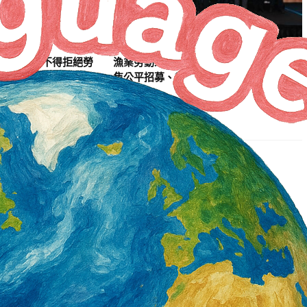
8月起雇主不得拒絕勞
漁業勞動人權論壇 匯集國際實務經驗 聚
焦公平招募、盡職調查 完善法規制度
2 天 AGO