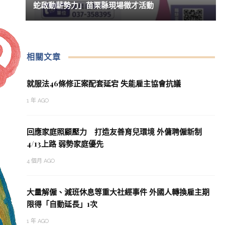
蛇啟動薪勢力」苗栗縣現場徵才活動
相關文章
就服法46條修正案配套延宕 失能雇主協會抗議
1 年 AGO
回應家庭照顧壓力 打造友善育兒環境 外傭聘僱新制
4/13上路 弱勢家庭優先
4 個月 AGO
大量解僱、減班休息等重大社經事件 外國人轉換雇主期
限得「自動延長」1次
1 年 AGO