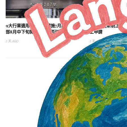
9大行業適用僱用安定措施7月底截止 勞動
勞退自提新制上路 
部8月中下旬開會研議是否延長
工申請
2 天 AGO
2 天 AGO