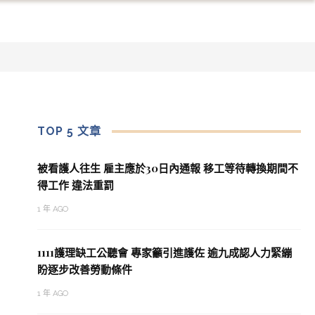
TOP 5 文章
被看護人往生 雇主應於30日內通報 移工等待轉換期間不
得工作 違法重罰
1 年 AGO
1111護理缺工公聽會 專家籲引進護佐 逾九成認人力緊繃
盼逐步改善勞動條件
1 年 AGO