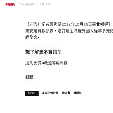
FWA 編輯部
2 年 AGO
【外勞社記者黃秀娟2024年10月25日臺北報
業安定費數額表，增訂雇主聘僱外國人從事多元陪
詳全文>
想了解更多資訊？
加入會員-暢讀所有內容
訂閱
多元陪伴計畫
就安費
就服法
TAGS :