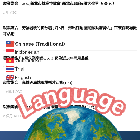
就業媒合｜2025新北市就業博覽會-新北市政府6樓大禮堂（08/19）
1 年 AGO
就業媒合｜勞發署桃竹苗分署 3月8日「婦出行動 靈蛇啟動薪勢力」苗栗縣現場徵
才活動
1 年 AGO
Chinese (Traditional)
Indonesian
畢業季推升6月失業率達3.36% 仍為近25年同月最低
Vietnamese
1 年 AGO
Thai
English
就業媒合｜高雄火車站現場徵才活動(11/1)
10 個月 AGO
就業媒合｜2026台灣就業通 雲嘉南區就業博覽會(6/27成大)
2 個月 AGO