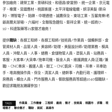
參加廠商：建榮工業、景碩科技、和德昌(麥當勞)、統一企業、京元電
子、橡寶、昱鐳應材、桃園客運、太平洋電線電纜、妍淳美髮 (斯朵
利)、博智電子、鈶鑠、中壢通徳、誠鷹保全、東培工業、互馨育樂(老
爺高爾夫球場)、六福村、全聯阪急麵包、鉅祥企業、統一超商(7-
11)、科達製藥等21家徵才廠商！
提供
職缺
：各類工程師、各類工程師/技術員/作業員、儲備幹部、倉
管資材人員、品管人員、美容師/助理、美髮設計師/助理業務、模具
人員、沖壓人員、人事、總務、倉儲物管人員、塗裝人員、站務員、
客服、大客車/大貨車/拖車司機、鈑金人員、維護調度人員(正職/兼
職)、CNC車床、搬運人員、鉗工、CNC銑床、司機、吊車、吊車助
手、堆高機操作員、保全、清潔人員、總幹事、內勤行政、護理師、
房務員、櫃台人員、門市服務人員、餐飲服務員等超過1040個職缺，
歡迎求職朋友踴躍參加！
作業員
工作機會
工程師
廠商
徵才
技術員
桃園市
求職
現
TAGS :
場徵才
聯合徵才
職缺
面試
高雄市