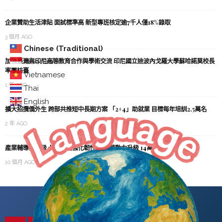
企業贊助生活津貼 面試標準高 新型專班核定逾7千人僅18%錄取
3 個月 AGO
Chinese (Traditional)
加強臺灣與印尼高等教育合作與學術交流 印尼國立迪波內戈羅大學蘇哈諾莫校長
Indonesian
率團訪臺
Vietnamese
1 年 AGO
Thai
English
擴大招攬僑外生 跨部共推短中長期方案 「2+4」助就業 目標每年培訓2.5萬名
2 年 AGO
產業輔導團升級 七大措施強化韌性 包含勞動力升級 14萬家企業將受惠
10 個月 AGO