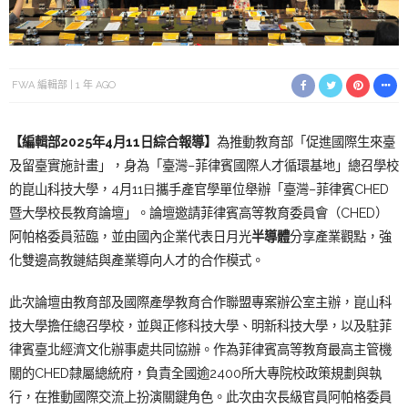
FWA 編輯部
1 年 AGO
【編輯部2025年4月11日綜合報導】
為推動教育部「促進國際生來臺
及留臺實施計畫」，身為「臺灣
–
菲
律賓國際人才循環基地」總召學校
的
崑山
科技大學，4月
11日
攜手產官學單位舉辦「臺灣
–
菲律賓
CHED
暨大學校長教育論壇」
。論壇邀請菲律賓高等教育委員會（
CHED
）
阿帕格委員蒞臨，
並由國內企業代表日月光
半導體
分享產業觀點，
強
化雙邊高教鏈結與產業導向人才的合作模式。
此次論壇由教育部及國際產學教育合作聯盟專案辦公室主辦，
崑山
科
技大學擔任總召學校，並與正修科技大學、明新科技大學，
以及駐菲
律賓臺北經濟文化辦事處共同協辦。
作為菲律賓高等教育最高主管機
關的
CHED
隸屬總統府，
負責全國逾
2400
所大專院校政策規劃與執
行，
在推動國際交流上扮演關鍵角色。此次由次長級官員阿帕格委員