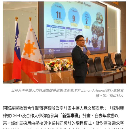
日月光半導體人力資源處招募部副理黃澤洋(Richmond Huang)進行主題演
講。圖／崑山科大
國際產學教育合作聯盟專案辦公室計畫主持人覺文郁表示：「
感謝菲
律賓
CHED
及合作大學積極參與「
新型專班
」計畫，
自去年啟動以
來，該計畫採用由學校與企業共同設計的課程模式，
針對產業需求客