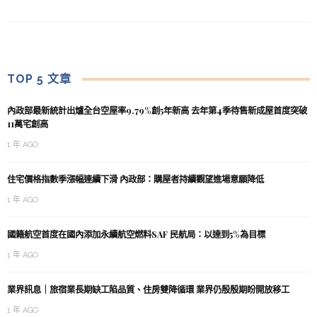
TOP 5 文章
內政部最新統計出爐全台空屋率9.79%創5年新高 去年第4季待售新成屋首度突破
11萬宅創高
1 年 AGO
住宅價格指數季漲幅連續下滑 內政部：購屋者持續觀望進場意願降低
1 年 AGO
國籍航空首度在國內添加永續航空燃料SAF 民航局：以達到5%為目標
1 年 AGO
業界訊息｜旅宿業長期缺工陷品質、住房雙降循環 業界仍殷殷期盼開放移工
1 年 AGO