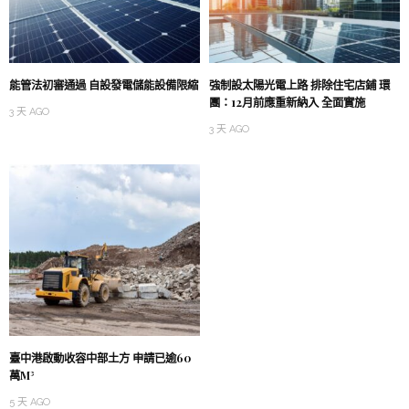
能管法初審通過 自設發電儲能設備限縮
強制設太陽光電上路 排除住宅店鋪 環
團：12月前應重新納入 全面實施
3 天 AGO
3 天 AGO
臺中港啟動收容中部土方 申請已逾60
萬M³
5 天 AGO