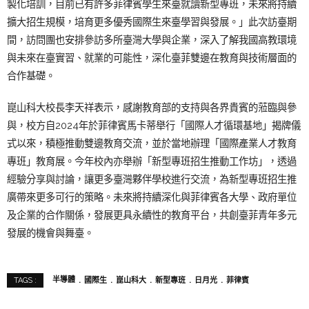
製化培訓，
目前已有許多菲律賓學生來臺就讀新型專班，
未來將持續
擴大招生規模，培育更多優秀國際生來臺學習與發展。」
此次訪臺期
間，訪問團也安排參訪多所臺灣大學與企業，
深入了解我國高教環境
與未來在臺實習、就業的可能性，
深化臺菲雙邊在教育與技術層面的
合作基礎。
崑山
科大校長李天祥表示，
感謝教育部的支持與各界貴賓的蒞臨與參
與，校方自
2024
年於菲
律賓馬卡蒂舉行「國際人才循環基地」揭牌儀
式以來，
積極推動雙邊教育交流，並於當地辦理「國際產業人才教育
專班」
教育展。今年校內亦舉辦「新型專班招生推動工作坊」，
透過
經驗分享與討論，讓更多臺灣夥伴學校進行交流，
為新型專班招生推
廣帶來更多可行的策略。
未來將持續深化與菲律賓各大學、政府單位
及企業的合作關係，
發展更具永續性的教育平台，共創臺菲青年多元
發展的機會與舞臺。
半導體
國際生
崑山科大
新型專班
日月光
菲律賓
TAGS :