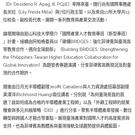
（
D
r. Desiderio R. Apag, III, PCpE
）率隊來臺，隨行尚有國際事務處
長米拉（
Lily Freida Milla
）與
7
位行政主管，以及來自
10
所大學共
13
位校長、
副校長代表，展開一系列教育與產業交流活動。
論壇開場由
崑山
科技大學簡介「國際產業人才教育專班（新型專班）
」計畫，接續由阿帕格委員以「建構
BRIDGES
：
強化菲律賓與臺灣高
等教育合作，邁向全球創新」（
Buildin
g BRIDGES: Strengthening
the Philippines-Taiwan Higher Education Collaboration for
Global Innovation
）為題發表專題演講，
分享菲律賓高教現況及對臺
灣的合作期許。
隨後由日月光半導體副理
Jeoffil Caballero
與人力資源處招募部副理
黃澤洋
(
Richmond Huang)
兩位講者，分別就「為何臺灣是我的首
選？
談如何成為合格的半導體產業工程師」以及「
外籍工程師的就業
機會與多元共融策略（
DEI
）」進行分享，
聚焦半導體產業發展、數位
轉型與跨國人才融合等重點，
展現臺灣產業對國際人才的高度需求與
支持，
也為菲律賓高教體系與臺灣接軌全球趨勢提供具體藍圖。