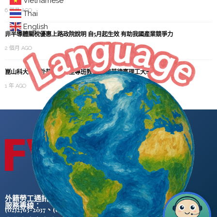
Vietnamese
6 個月 AGO
Thai
English
非半導體關稅優惠上路政院說明 自5月起生效 有助我國產業競爭力
2 個月 AGO
崑山科大二度赴菲辦理新型專班教育展 與菲律賓理工大學等6校簽署MOU
1 年 AGO
外籍勞工通訊社版權所有 ©
服務專線：
、
(02)2763-2037
(02)2765-0906