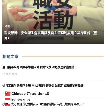
活動
職安活動｜安全衛生危害辨識及自主管理制度建立教育訓練（臺
南）
相關文章
臺日攜手培育國際半導體人才 熊本大學28名學生來臺暑修
12 個月 AGO
從打工僑生到部門主管 崑大越籍生獲僑委會肯定 成就學業與職涯
1 年 AGO
Chinese (Traditional)
Indonesian
投資三大方案延長已通過1,712家 金額超過2.6兆元達預定目標73%