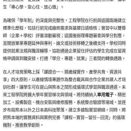
生「專心學、安心住、放心做」。
為確保「學年制」的深度與完整性，工程學院在行前與返國兩端建立
標準化歷程，包括行前完成廠商需求與基礎日語檢核；實習中以雙導
師（企業＋學校）評量滾動審視；返國後辦理專題審查與學分對應，
並開放畢業專題延伸與專利、論文或技術移轉之後續支持。學校同時
提供就業法規與職涯輔導，協助通過企業留任評估的學生完成在留資
格申請與到職安排，打通「學分、專題、就業」三者間的轉換通路。
在人才培育策略上採「課證合一、類產線實作、產學共育、資源共
享」四大原則，以產線情境專題作為整合載具與合作企業共建人才培
訓社群，讓學生可在崑山與熊本之間形成循環式學習與職涯通道。未
來工程學院將擴大學年實習梯次與領域，將持續納入
車用電子
、精密
加工、設備製造、機台安裝與維修服務、系統整合驗證等場域，並逐
步布局熊本以外之日本高科技聚落，建立多據點實習網絡。同時，將
把熊本端的實務資料與案例完善「課程—實習—留任—回流」的循環
機制，推進教學創新。