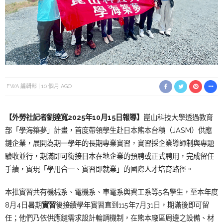
FWA 編輯部
10 個月 AGO
【外勞社記者劉達寬2025年10月15日報導】
崑山科技大學透過教育
部「學海築夢」計畫，首度帶領學生赴日本熊本台積（JASM）供應
鏈企業，展開為期一學年的長期專業實習，實習採企業導師制與專題
驗收並行，期滿即可銜接日本在地企業的預聘或正式聘用，完成留任
手續，實現「學用合一、實習即就業」的國際人才培育路徑。
本批實習共有機械系、電機系、車電系與資工系等5名學生，至本年度
8月4日暑期
實習
後接續學年實習直到115年7月31日，期滿後即可留
任；他們乃依供應鏈需求設計輪調機制，在熊本廠區周邊之設備、材