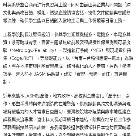
料與系統整合商內進行見習與上線，同時由崑山與企業共同開設「跨
文化與商務日語」模組，透過產線情境會話、技術文件閱讀與會議簡
報演練，確保學生能以日語融入當地生活與工作情境等日常工務。
工程學院院長江智偉說明，參與學生涵蓋機械系、電機系、車電系與
資工系等跨域背景，實習主題聚焦於前段製程設備維保量測與可靠度
驗（Metrology/Reliability）、製造執行系統（MES）與現場資料採
集（Edge/IIoT）、等關鍵能力。以「台南—台積供應鏈—熊本」為軸
線，將在地培育與國際實習串成一條可視化的人才走廊，透過「學海
築夢」進入熊本 JASM 供應鏈，建立「實習—預聘—留任」直通機
制。
近年來熊本JASM投產後，地方政府、高校與企業強化「產學研」協
作，形塑半導體與先進製造的在地聚落，供應鏈對具跨文化溝通與現
場解題能力的人才需求日益殷切，臺灣校院端亦陸續與熊本地區建立
課程與交流專案，崑山科大長期深耕日本連結，除與在地單位合作辦
理職場銜接與語言訓練，亦委請學校退休教師常駐日本協助實習輔導
與生活關照，從簽證、住宿、安全到醫療諮詢皆有機制化作業，讓學