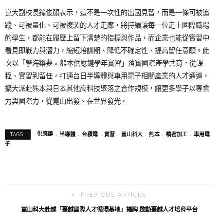
崑大副校長鐘俊顏表示，這不是一次性的出國見習，而是一條可被追
蹤、可被量化、可被複製的人才走廊，將持續讓每一位走上國際職場
的學生，都能在履歷上留下清楚的指標與作品，而企業也能從實習中
看見即戰力與潛力，縮短培訓期、降低不確定性、提高留任意願。此
次以「學海築夢 × 熊本供應鏈學年實習」落實國際產學共育，從課
程、實習到留任，打通台日半導體與車用電子相關產業的人才通道，
擴大派赴熊本與日本其他高科技聚落之合作規模，讓更多學子以專業
力與國際力，從崑山出發、在世界發光。
供應鏈
半導體
台積電
實習
崑山科大
熊本
精密加工
車用電
TAGS :
子
PREVIOUS ARTICLE
崑山科大赴越「臺越國際人才循環基地」揭牌 啟動臺越人才培育平台