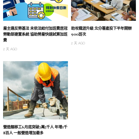
雇主違反勞基法 未依法給付加班費居冠
助攻職涯升級 北分署產投下半年開辦
勞動部建置系統 協助勞雇快速試算加班
900班次
費
2 天 AGO
2 天 AGO
營造類移工6月底突破3萬5千人 年增1千
8百人 一般營造增加最多