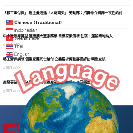
「移工零付費」 雇主憂逃逸「人財兩失」 勞動部：招募仲介費非一次性給付
3 個月 AGO
Chinese (Traditional)
Indonesian
中小微淨零轉型 輔導擴大至服務業 目標家數倍增 住宿、運輸業均納入
Vietnamese
5 個月 AGO
Thai
English
移工勞保請領 偏重家屬死亡給付 立委要求勞動部提評估 精進查核
4 個月 AGO
產發署業務重點 續推五大信賴產業 「基本盤」也要穩固 傳統產業列重點
5 個月 AGO