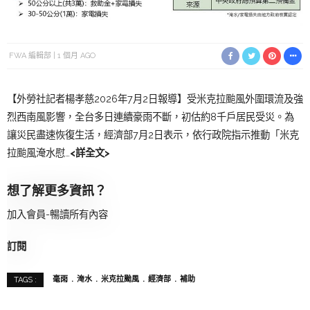
FWA 編輯部
1 個月 AGO
【外勞社記者楊孝慈2026年7月2日報導】受米克拉颱風外圍環流及強
烈西南風影響，全台多日連續豪雨不斷，初估約8千戶居民受災。為
讓災民盡速恢復生活，經濟部7月2日表示，依行政院指示推動「米克
拉颱風淹水慰…
<詳全文>
想了解更多資訊？
加入會員-暢讀所有內容
訂閱
毫雨
淹水
米克拉颱風
經濟部
補助
TAGS :