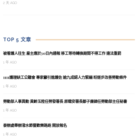
2 天 AGO
TOP 5 文章
被看護人往生 雇主應於30日內通報 移工等待轉換期間不得工作 違法重罰
1 年 AGO
1111護理缺工公聽會 專家籲引進護佐 逾九成認人力緊繃 盼逐步改善勞動條件
1 年 AGO
勞動部人事異動 黃齡玉陞任勞發署長 原職安署長鄒子廉調任勞動部主任秘書
1 年 AGO
泰辦處舉辦潑水節暨歡樂路跑 開放報名
1 年 AGO