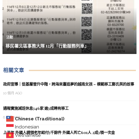
活動
移民署北區事務大隊 12月「行動服務列車」
相關文章
政府宣導｜從基層晉升中階，跨海來臺追夢的越南女孩 – 模範移工鄭氏英的故事
10 個月 AGO
通報實施減班休息346家 逾3成聘有移工
6 個月 AGO
Chinese (Traditional)
Indonesian
上半年 外國人請領老年給付5千餘件 外國人死亡601人 2成3領一次金
Vietnamese