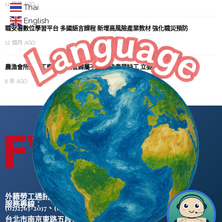
11 個月 AGO
Thai
English
職安署數位學習平台 多國語言課程 新增高風險產業教材 強化職災預防
12 個月 AGO
農漁會所屬加工廠 主關機管歸屬不明 解決產業缺工 立委盼政院介入協調
6 年 AGO
外籍勞工通訊社版權所有 ©
服務專線：
、
(02)2763-2037
(02)2765-0906
台北市南京東路五段47號5樓之2