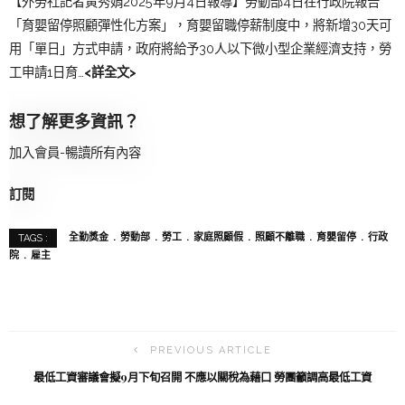
【外勞社記者黃秀娟2025年9月4日報導】勞動部4日在行政院報告
「育嬰留停照顧彈性化方案」，育嬰留職停薪制度中，將新增30天可
用「單日」方式申請，政府將給予30人以下微小型企業經濟支持，勞
工申請1日育…
<詳全文>
想了解更多資訊？
加入會員-暢讀所有內容
訂閱
全勤獎金
勞動部
勞工
家庭照顧假
照顧不離職
育嬰留停
行政
TAGS :
院
雇主
PREVIOUS ARTICLE
最低工資審議會擬9月下旬召開 不應以關稅為藉口 勞團籲調高最低工資