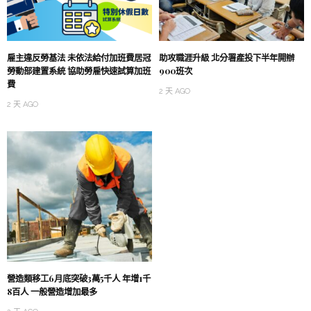
雇主違反勞基法 未依法給付加班費居冠
助攻職涯升級 北分署產投下半年開辦
勞動部建置系統 協助勞雇快速試算加班
900班次
費
2 天 AGO
2 天 AGO
營造類移工6月底突破3萬5千人 年增1千
8百人 一般營造增加最多