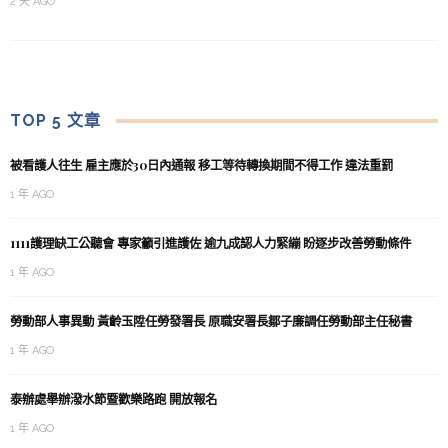
2 天 AGO
TOP 5 文章
被看護人往生 雇主應於30日內通報 移工等待轉換期間不得工作 違法重罰
1 年 AGO
1111護理缺工公聽會 專家籲引進護佐 逾九成認人力緊繃 盼逐步改善勞動條件
1 年 AGO
勞動部人事異動 黃齡玉陞任勞發署長 原職安署長鄒子廉調任勞動部主任秘書
1 年 AGO
泰辦處舉辦潑水節暨歡樂路跑 開放報名
1 年 AGO