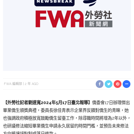
FWA 編輯部
2 年 AGO
【外勞社記者劉達寬2024年5月17日臺北報導】
僑委會17日辦理傑出
畢業僑生頒獎典禮，委員長徐佳青表示企業界反饋對僑生的青睞，她
也強調政府積極放寬鼓勵僑生留臺工作，除尋職時間將增為2年以外，
也研議修法縮短畢業僑生申請永久居留的時間門檻，並預告未來修法
方向將讓評點制成落日條款。