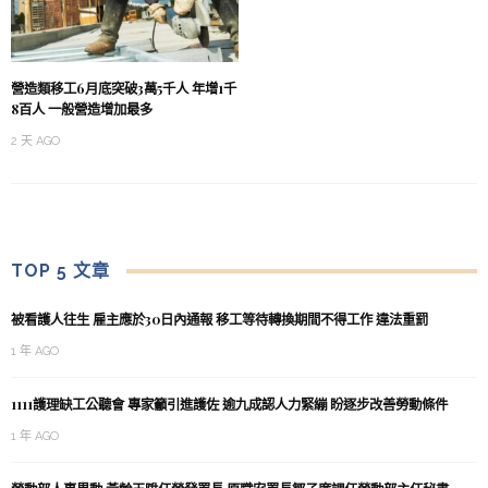
營造類移工6月底突破3萬5千人 年增1千
8百人 一般營造增加最多
2 天 AGO
TOP 5 文章
被看護人往生 雇主應於30日內通報 移工等待轉換期間不得工作 違法重罰
1 年 AGO
1111護理缺工公聽會 專家籲引進護佐 逾九成認人力緊繃 盼逐步改善勞動條件
1 年 AGO