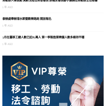
勞動部人事異動 黃齡玉陞任勞發署長 原職安署長鄒子廉調任勞動部主任秘書
1 年 AGO
泰辦處舉辦潑水節暨歡樂路跑 開放報名
1 年 AGO
3月在臺移工總人數已近83萬人 第一季製造業聘僱人數多維持平穩
1 年 AGO