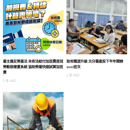
雇主違反勞基法 未依法給付加班費居冠
助攻職涯升級 北分署產投下半年開辦
勞動部建置系統 協助勞雇快速試算加班
900班次
費
2 天 AGO
2 天 AGO