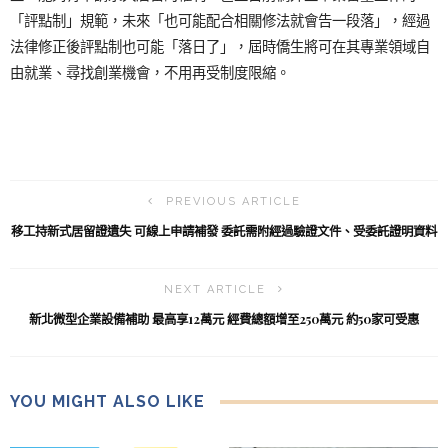
「評點制」規範，未來「也可能配合相關修法就會告一段落」，經過
法律修正後評點制也可能「落日了」，屆時僑生將可在其專業領域自
由就業、尋找創業機會，不用再受制度限縮。
PREVIOUS ARTICLE
移工持新式居留證遺失 可線上申請補發 委託需附經過驗證文件、受委託證明資料
NEXT ARTICLE
新北微型企業設備補助 最高享12萬元 經費總額增至250萬元 約50家可受惠
YOU MIGHT ALSO LIKE