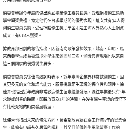
僑委會舉辦今年度的傑出應屆畢業僑生委員長獎、受理捐贈僑生獎助
學金頒獎典禮，肯定他們在台求學期間的優秀表現，這次共有34人得
到僑生委員長獎，受理捐贈僑生獎助學金則是由海內外熱心人士捐資
成立，有618人獲獎。
據教育部日前的報告指出，因新南向政策發揮效果，越南、印尼、馬
來西亞學生成為臺灣境外學生來源國前三名，頒獎典禮現場也以來自
這三個國家的優秀僑生居多。
僑委會委員長徐佳青致詞時表示，近年臺灣企業界非常歡迎僑生，因
其更多元的文化和語言能力、願意挑戰陌生環境的獨立性和韌性。徐
佳青也指出近年政府非常歡迎僑生留臺繼續發展，過往畢業後只有1年
求職或創業的時間，即將放寬為2年的時間，在沒有學生簽證的情況下
有比較充裕的時間發展職涯。
徐佳青也指出未來的修法方向，會希望放寬讓在臺工作滿5年的畢業僑
生，能夠有申請永久居留的權利。甚至目前僑外生畢業留臺工作的