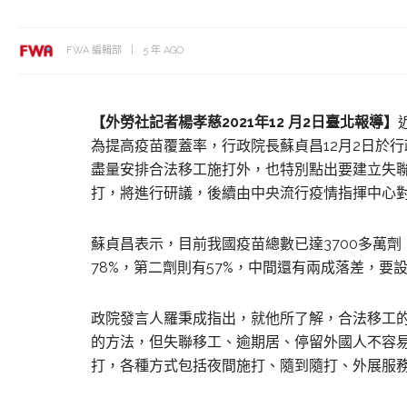
FWA 編輯部
5 年 AGO
【外勞社
記者楊孝慈
2
021年12 月2日臺
北報導】
為提高疫苗覆蓋率，行政院長蘇貞昌12月2日於
盡量安排合法移工施打外，也特別點出要建立失
打，將進行研議，後續由中央流行疫情指揮中心
蘇貞昌表示，目前我國疫苗總數已達3700多萬
78%，第二劑則有57%，中間還有兩成落差，要
政院發言人羅秉成指出，就他所了解，合法移工
的方法，但失聯移工、逾期居、停留外國人不容
打，各種方式包括夜間施打、隨到隨打、外展服