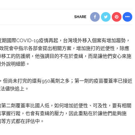
SHARE
近期國際COVID-19疫情再起，台灣境外移入個案有增加趨勢，
行政院會中指示各部會提出相關方案，增加施打的近便性，除應
聯移工的防護網，他強調目的不在於查緝，而是讓他們安心來施
對外說明細節。
劑，但尚未打完的還有950萬劑之多；第一劑的疫苗覆蓋率已接近
設法儘快追上。
的第二劑覆蓋率比國人低，如何增加近便性、可及性，要有相關
易掌握行蹤，也會有查緝的壓力，因此重點在於讓他們能夠施
務等方式都在評估中。