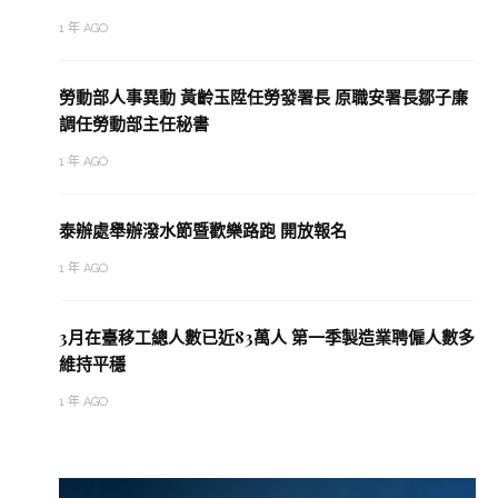
1 年 AGO
勞動部人事異動 黃齡玉陞任勞發署長 原職安署長鄒子廉
調任勞動部主任秘書
1 年 AGO
泰辦處舉辦潑水節暨歡樂路跑 開放報名
1 年 AGO
3月在臺移工總人數已近83萬人 第一季製造業聘僱人數多
維持平穩
1 年 AGO