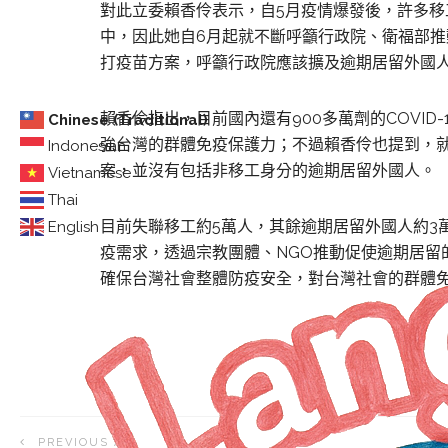
對此立委賴香伶表示，自5月疫情爆發後，許多
中，因此她自6月起就不斷呼籲行政院、衛福部
打疫苗方案，呼籲行政院應該擴及逾期居留外國
賴香伶指出，目前國內還有900多萬劑的COVI
Chinese (Traditional)
強台灣的群體免疫保護力；不過賴香伶也提到，
Indonesian
案，並沒有包括非移工身分的逾期居留外國人。
Vietnamese
Thai
目前失聯移工約5萬人，其餘逾期居留外國人約3
English
疫需求，透過宗教團體、NGO推動促使逾期居留
確保台灣社會整體防疫安全，對台灣社會的群體
PREVIOUS ARTICLE