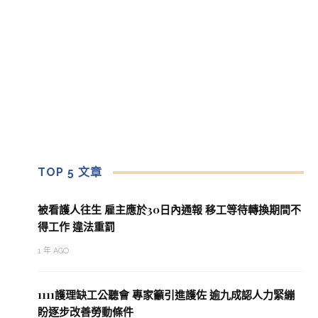
TOP 5 文章
被看護人往生 雇主應於30日內通報 移工等待轉換期間不
得工作 違法重罰
1 年 AGO
1111護理缺工公聽會 專家籲引進護佐 逾九成認人力緊繃
盼逐步改善勞動條件