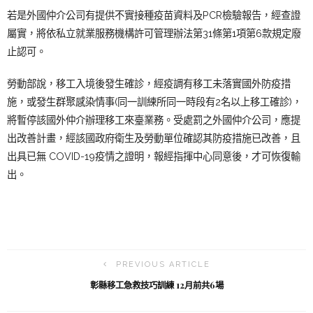
若是外國仲介公司有提供不實接種疫苗資料及PCR檢驗報告，經查證
屬實，將依私立就業服務機構許可管理辦法第31條第1項第6款規定廢
止認可。
勞動部說，移工入境後發生確診，經疫調有移工未落實國外防疫措
施，或發生群聚感染情事(同一訓練所同一時段有2名以上移工確診)，
將暫停該國外仲介辦理移工來臺業務。受處罰之外國仲介公司，應提
出改善計畫，經該國政府衛生及勞動單位確認其防疫措施已改善，且
出具已無 COVID-19疫情之證明，報經指揮中心同意後，才可恢復輸
出。
PREVIOUS ARTICLE
彰縣移工急救技巧訓練 12月前共6場