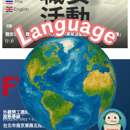
Thai
English
活動
職安活動｜職安署南區中心「製造業屋頂墜落災害預防教育訓練」
(7/3)
外籍勞工通訊社版權所有 ©
服務專線：
、
(02)2763-2037
(02)2765-0906
台北市南京東路五段47號5樓之2