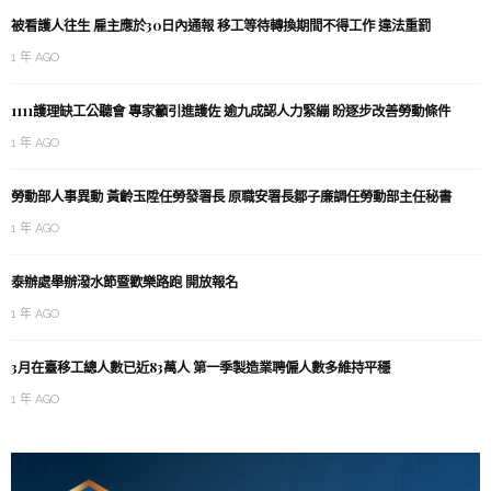
被看護人往生 雇主應於30日內通報 移工等待轉換期間不得工作 違法重罰
1 年 AGO
1111護理缺工公聽會 專家籲引進護佐 逾九成認人力緊繃 盼逐步改善勞動條件
1 年 AGO
勞動部人事異動 黃齡玉陞任勞發署長 原職安署長鄒子廉調任勞動部主任秘書
1 年 AGO
泰辦處舉辦潑水節暨歡樂路跑 開放報名
1 年 AGO
3月在臺移工總人數已近83萬人 第一季製造業聘僱人數多維持平穩
1 年 AGO