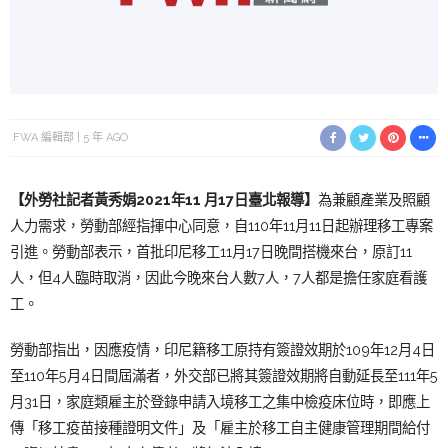
FWA 編輯部
5 年 AGO
【外勞社記者黃秀娟
2
021年11 月17日臺北
報導】
為兼顧產業及照顧
人力需求，勞動部經指揮中心同意，自110年11月11日起辦理移工專案
引進。勞動部表示，首批印尼移工11月17日晚間搭機來台，原訂11
人，但4人臨時取消，因此今晚來台人數7人，7人都是擔任家庭看護
工。
勞動部指出，
因應疫情，印尼籍移工原持有簽證效期於109年12月4日
至110年5月4日間屆滿者，外交部已將其簽證效期將自動延長至111年5
月31日，家庭類雇主於登錄申請入境移工之集中檢疫床位時，即應上
傳「移工疫苗接種證明文件」及「雇主於移工自主健康管理期間給付