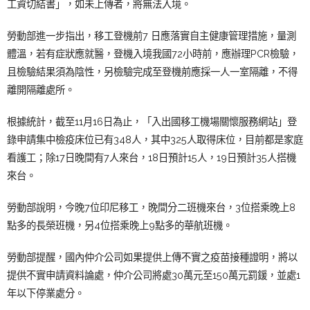
工資切結書」，如未上傳者，將無法入境。
勞動部進一步指出，移工
登機前7 日應落實自主健康管理措施，量測
體溫，若有症狀應就醫，登機入境我國72小時前，應辦理PCR檢驗，
且檢驗結果須為陰性，另檢驗完成至登機前應採一人一室隔離，不得
離開隔離處所。
根據統計，
截至11月16日為止，「入出國移工機場關懷服務網站」登
錄申請集中檢疫床位已有348人，其中325人取得床位，目前都是家庭
看護工；除17日晚間有7人來台，18日預計15人，19日預計35人搭機
來台。
勞動部說明，今晚7位印尼移工，晚間分二班機來台，3位搭乘晚上8
點多的長榮班機，另4位搭乘晚上9點多的華航班機。
勞動部提醒，國內仲介公司如果提供上傳不實之疫苗接種證明，將以
提供不實申請資料論處，仲介公司將處30萬元至150萬元罰鍰，並處1
年以下停業處分。