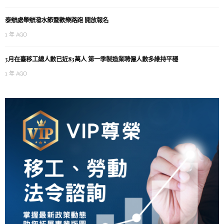
泰辦處舉辦潑水節暨歡樂路跑 開放報名
1 年 AGO
3月在臺移工總人數已近83萬人 第一季製造業聘僱人數多維持平穩
1 年 AGO