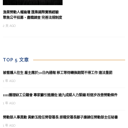
漁業勞動人權論壇 匯集國際實務經驗
聚焦公平招募、盡職調查 完善法規制度
2 天 AGO
TOP 5 文章
被看護人往生 雇主應於30日內通報 移工等待轉換期間不得工作 違法重罰
1 年 AGO
1111護理缺工公聽會 專家籲引進護佐 逾九成認人力緊繃 盼逐步改善勞動條件
1 年 AGO
勞動部人事異動 黃齡玉陞任勞發署長 原職安署長鄒子廉調任勞動部主任秘書
1 年 AGO