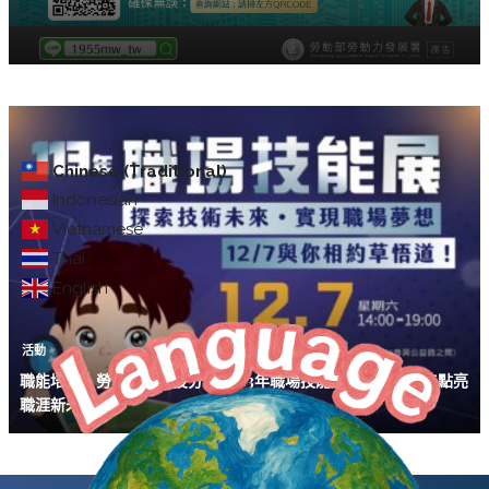
Chinese (Traditional)
Indonesian
Vietnamese
Thai
English
活動
職能培力｜勞發署中彰投分署「113年職場技能展」邀您用技能點亮
職涯新未來