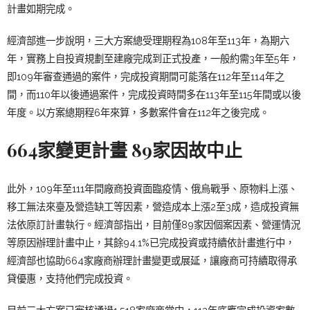
計畫如期完成。
經濟部進一步說明，
三大方案總受理期程為108年至113年，為期六
年，實務上自投資規劃至建廠完成到正式投產，一般約需3年至5年，
即109年審查通過的案件，完成投資期間可能落在112年至114年之
間，而110年以後通過案件，完成投資時間多在113年至115年間或以後
年度。以方案總期程6年來算，多數案件會在112年之後完成。
664家變更計畫 89家因故中止
此外，109年至111年間廠商投資面臨疫情、俄烏戰爭、原物料上漲、
移工無法來臺及營造缺工等因素，營造成本上漲2至3成，造成投資無
法依原訂計畫執行。經濟部指出，目前僅89家因個案因素、營運情況
等原因辦理計畫中止，其餘94.1%已完成投資或持續依計畫進行中，
經濟部也協助664家廠商辦理計畫變更或展延，讓廠商可持續取得承
貸優惠，支持他們完成投資。