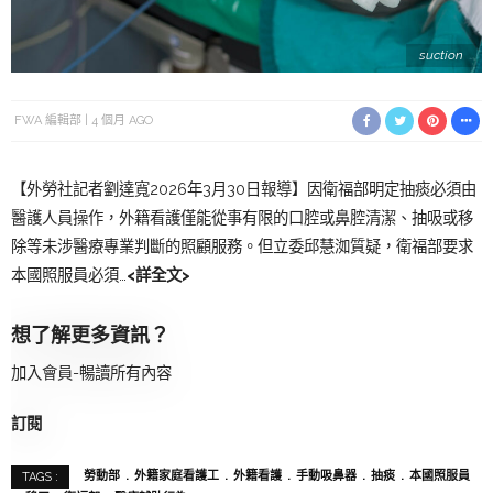
suction
FWA 編輯部
4 個月 AGO
【外勞社記者劉達寬2026年3月30日報導】因衛福部明定抽痰必須由
醫護人員操作，外籍看護僅能從事有限的口腔或鼻腔清潔、抽吸或移
除等未涉醫療專業判斷的照顧服務。但立委邱慧洳質疑，衛福部要求
本國照服員必須…
<詳全文>
想了解更多資訊？
加入會員-暢讀所有內容
訂閱
勞動部
外籍家庭看護工
外籍看護
手動吸鼻器
抽痰
本國照服員
TAGS :