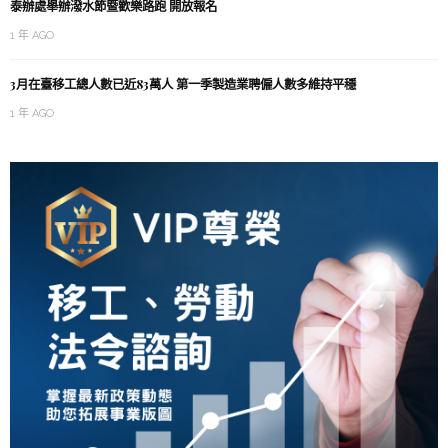
泰辦處舉辦潑水節暨歡樂路跑 開放報名
1 年 AGO
3月在臺移工總人數已近83萬人 第一季製造業聘僱人數多維持平穩
1 年 AGO