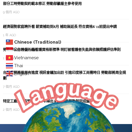
部分工時勞動契約範本修正 勞動部籲雇主參考使用
9 個月 AGO
經濟弱勢家庭聘外看 薪資補助到8月 補助無延長 符合資格8/11前提出申請
1 年 AGO
Chinese (Traditional)
勞動部公告聘僱外籍看護資格新標準 明訂被看護者失能與依賴照護評估準則
Indonesian
Vietnamese
1 年 AGO
Thai
台印度勞務推展有進度 視訊會議加出訪 引進印度移工尚需時日 勞動部將周全規
English
劃
7 個月 AGO
特定工廠剩餘配額 擬下半年釋出 經濟部與勞動部完成盤點 加速作業
2 個月 AGO