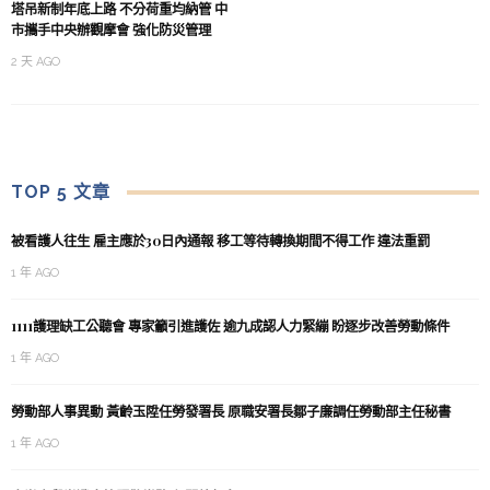
塔吊新制年底上路 不分荷重均納管 中
市攜手中央辦觀摩會 強化防災管理
2 天 AGO
TOP 5 文章
被看護人往生 雇主應於30日內通報 移工等待轉換期間不得工作 違法重罰
1 年 AGO
1111護理缺工公聽會 專家籲引進護佐 逾九成認人力緊繃 盼逐步改善勞動條件
1 年 AGO
勞動部人事異動 黃齡玉陞任勞發署長 原職安署長鄒子廉調任勞動部主任秘書
1 年 AGO