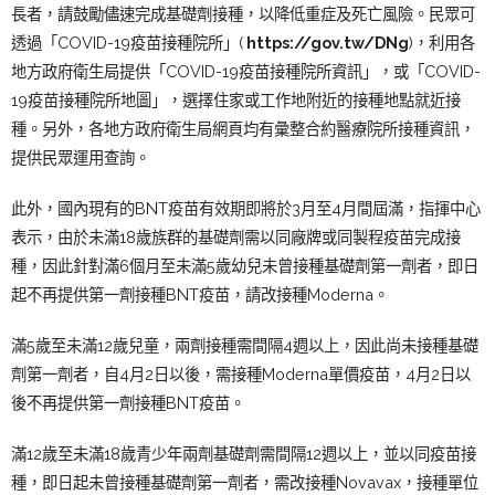
長者，請鼓勵儘速完成基礎劑接種，以降低重症及死亡風險。民眾可
透過「COVID-19疫苗接種院所」(
https://gov.tw/DNg
)，利用各
地方政府衛生局提供「COVID-19疫苗接種院所資訊」，或「COVID-
19疫苗接種院所地圖」，選擇住家或工作地附近的接種地點就近接
種。另外，各地方政府衛生局網頁均有彙整合約醫療院所接種資訊，
提供民眾運用查詢。
此外，國內現有的BNT疫苗有效期即將於3月至4月間
屆滿，指揮中心
表示，由於
未滿18歲族群的基礎劑需以同廠牌或同製程疫苗完成接
種，因此針對滿6個月至未滿5歲幼兒未曾接種基礎劑第一劑者，即日
起不再提供第一劑接種BNT疫苗，請改接種Moderna。
滿5歲至未滿12歲兒童，兩劑接種需間隔4週以上，因此尚未接種基礎
劑第一劑者，自4月2日以後，需接種Moderna單價疫苗，4月2日以
後不再提供第一劑接種BNT疫苗。
滿12歲至未滿18歲青少年兩劑基礎劑需間隔12週以上，並以同疫苗接
種，即日起未曾接種基礎劑第一劑者，需改接種Novavax，接種單位