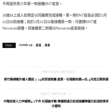
不再提供青少年第一劑接種BNT疫苗。
18歲以上成人如預定以同廠牌完成接種，第一劑BNT疫苗必須於2月
21日以前接種；如於2月22日以後接種第一劑，可選擇BNT或
Novavax兩種，但後續第二劑需以Novavax疫苗銜接
。
COVID-19
疫苗
長者
TAGS :
PREVIOUS ARTICLE
新竹縣模範外國人選拔 2/24前受理推薦 產業、社福類各選10名 4月底公開表揚
NEXT ARTICLE
中階技術人力申請案4.7千件 社福逾半數 聘僱期滿日前或接續聘僱日前須取得求
才證明