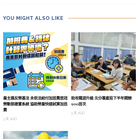
YOU MIGHT ALSO LIKE
雇主違反勞基法 未依法給付加班費居冠
助攻職涯升級 北分署產投下半年開辦
勞動部建置系統 協助勞雇快速試算加班
900班次
費
3 天 AGO
3 天 AGO