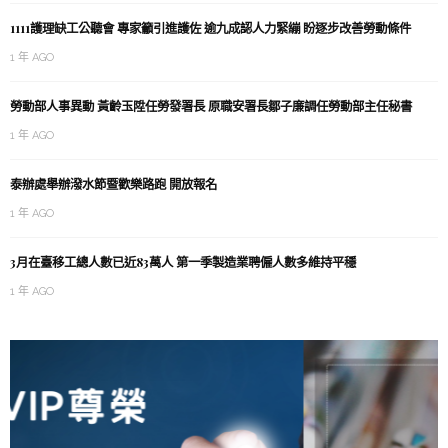
1111護理缺工公聽會 專家籲引進護佐 逾九成認人力緊繃 盼逐步改善勞動條件
1 年 AGO
勞動部人事異動 黃齡玉陞任勞發署長 原職安署長鄒子廉調任勞動部主任秘書
1 年 AGO
泰辦處舉辦潑水節暨歡樂路跑 開放報名
1 年 AGO
3月在臺移工總人數已近83萬人 第一季製造業聘僱人數多維持平穩
1 年 AGO