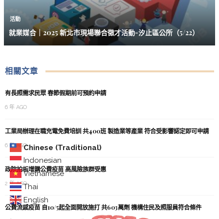
活動
就業媒合｜2025 新北市現場聯合徵才活動-汐止區公所（5/22）
相關文章
有長照需求民眾 春節假期前可預約申請
6 年 AGO
工業局辦理在職充電免費培訓 共400班 製造業等產業 符合受影響認定即可申請
6 年 AGO
Chinese (Traditional)
Indonesian
政院拍板增購公費疫苗 高風險族群受惠
Vietnamese
2 年 AGO
Thai
English
公費流感疫苗 自10/5起全面開放施打 共603萬劑 機構住民及照服員符合條件