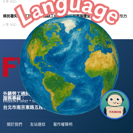
6 年 AGO
移民署失聯移工研究報告 指缺工成拉力 自行到案與遭查獲差別不大 缺乏吸引力
2 年 AGO
外籍勞工通訊社版權所有 ©
服務專線：
、
(02)2763-2037
(02)2765-0906
台北市南京東路五段47號5樓之2
關於我們
友站連結
著作權聲明