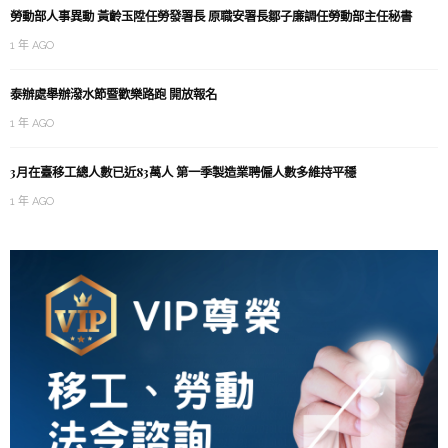
勞動部人事異動 黃齡玉陞任勞發署長 原職安署長鄒子廉調任勞動部主任秘書
1 年 AGO
泰辦處舉辦潑水節暨歡樂路跑 開放報名
1 年 AGO
3月在臺移工總人數已近83萬人 第一季製造業聘僱人數多維持平穩
1 年 AGO