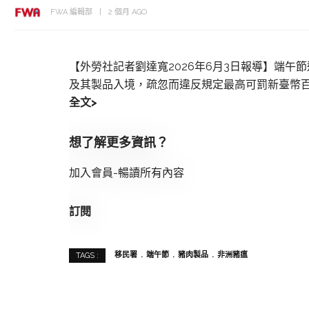
FWA 編輯部
2 個月 AGO
【外勞社記者劉達寬2026年6月3日報導】端
及其製品入境，疏忽而違反規定最高可罰新臺幣百
全文>
想了解更多資訊？
加入會員-暢讀所有內容
訂閱
移民署
端午節
豬肉製品
非洲豬瘟
TAGS :