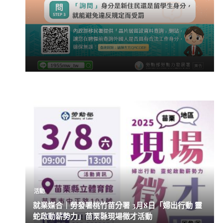
活動
就業媒合｜勞發署桃竹苗分署 3月8日「婦出行動 靈
蛇啟動薪勢力」苗栗縣現場徵才活動