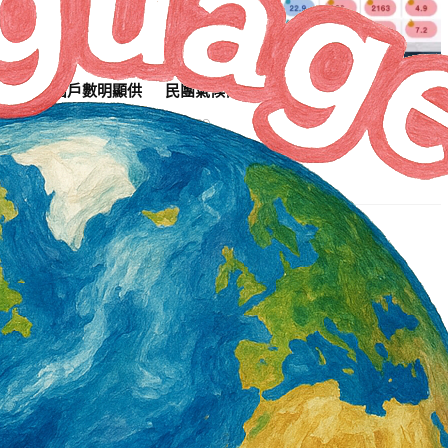
殷切 釋出戶數明顯供
民團氣候衝擊調查 台南各指標均入榜
2 天 AGO