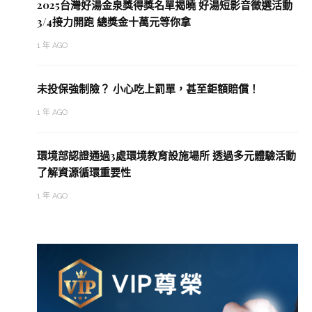
2025台灣好湯金泉獎得獎名單揭曉 好湯短影音徵選活動
3/4接力開跑 總獎金十萬元等你拿
1 年 AGO
未投保強制險？ 小心吃上罰單，甚至鉅額賠償！
1 年 AGO
環境部認證通過3處環境教育設施場所 透過多元體驗活動
了解資源循環重要性
1 年 AGO