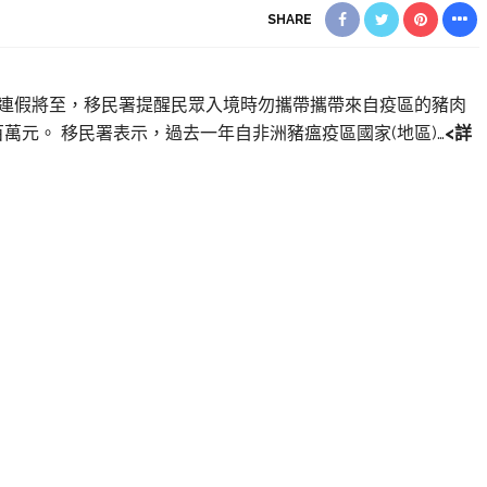
SHARE
午節連假將至，移民署提醒民眾入境時勿攜帶攜帶來自疫區的豬肉
萬元。 移民署表示，過去一年自非洲豬瘟疫區國家(地區)…
<詳