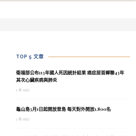
TOP 5 文章
衛福部公布113年國人死因統計結果 癌症居首蟬聯43年
其次心臟疾病與肺炎
1 年 AGO
龜山島3月1日起開放登島 每天對外開放1,800名
1 年 AGO