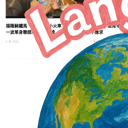
福隆騎鐵馬、阿里山搭小火車 內政部最後
審計部：婚育宅需求
一波單身聯誼8/7中午開搶
不應求
2 天 AGO
2 天 AGO