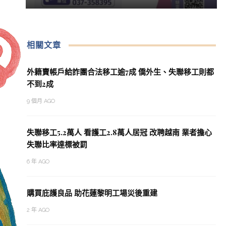
相關文章
外籍賣帳戶給詐團合法移工逾7成 僑外生、失聯移工則都
不到2成
9 個月 AGO
失聯移工5.2萬人 看護工2.8萬人居冠 改聘越南 業者擔心
失聯比率達標被罰
6 年 AGO
購買庇護良品 助花蓮黎明工場災後重建
2 年 AGO