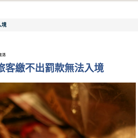
入境
生活
籍旅客繳不出罰款無法入境