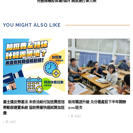
完整接種疫苗滿5個月 開放施打第三劑
YOU MIGHT ALSO LIKE
雇主違反勞基法 未依法給付加班費居冠
助攻職涯升級 北分署產投下半年開辦
勞動部建置系統 協助勞雇快速試算加班
900班次
費
1 天 AGO
1 天 AGO