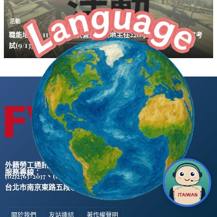
活動
職能培力｜115年度第3次營造業工地主任220小時職能訓練評定考
試(9/13)
外籍勞工通訊社版權所有 ©
服務專線：
、
(02)2763-2037
(02)2765-0906
台北市南京東路五段47號5樓之2
關於我們
友站連結
著作權聲明