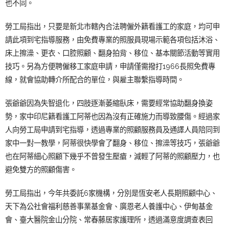
也不同。
勞工局指出，只要是新北市轄內合法聘僱外籍看護工的家庭，均可申
請此項到宅指導服務，由免費專業的照服員現場示範各項包括沐浴、
床上擦澡、更衣、口腔照顧、翻身拍背、移位、基本關節活動等實用
技巧。另為方便聘僱移工家庭申請，申請僅需撥打1966長照免費專
線，就會協助轉介所配合的單位，與雇主聯繫指導時間。
張爺爺因為失智退化，四肢逐漸萎縮臥床，需要經常協助翻身換姿
勢，家中印尼籍看護工阿蒂也因為沒有正確施力而導致腰傷。經過家
人向勞工局申請到宅指導，透過專業的照顧服務員及通譯人員陪同到
家中一對一教學，阿蒂很快學會了翻身、移位、擦澡等技巧，張爺爺
也在阿蒂細心照顧下幾乎不曾發生壓瘡，減輕了阿蒂的照顧壓力，也
避免雙方的照顧傷害。
勞工局指出，今年共委託6家機構，分別是恆安老人長期照顧中心、
天下為公社會福利慈善事業基金會、廣恩老人養護中心、伊甸基金
會、臺大醫院金山分院、常春藤居家護理所，透過滿意度調查表回