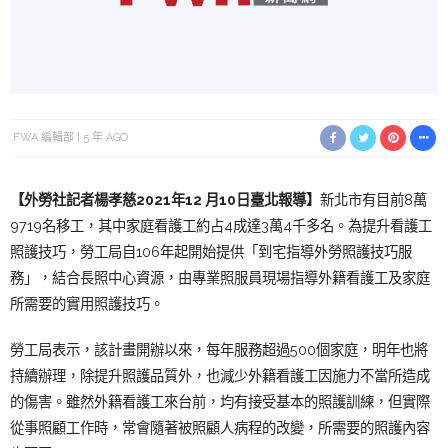
FWA 編輯部
5 年 AGO
【外勞社
記者楊孝慈
2
021年12 月10日臺
北報導】
新北市有目前8萬
9719名移工，其中家庭看護工約占4成達3萬4千多名。為提升看護工
照護技巧，勞工局自106年起開始提供「到宅指導外勞照護技巧服
務」，結合長照中心資源，由專業照服員現場指導外籍看護工及家庭
所需要的實用照護技巧。
勞工局表示，該計畫開辦以來，每年服務超過500個家庭，明年也將
持續辦理，除提升照護品質外，也減少外籍看護工因施力不當所造成
的傷害。
雖然外籍看護工來台前，均有接受基本的照護訓練，但實際
從事照顧工作時，常會隨著被照顧人病程的改變，所需要的照護內容