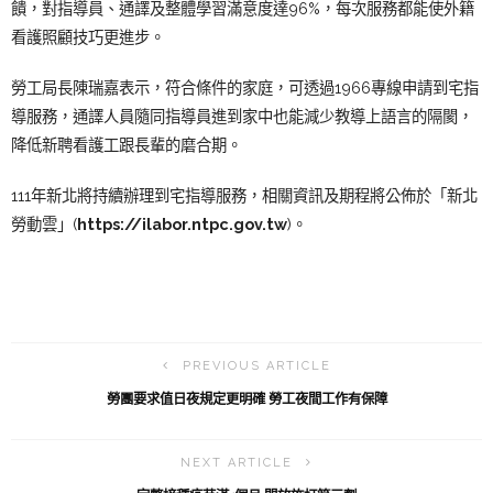
饋，對指導員、通譯及整體學習滿意度達96%，每次服務都能使外籍
看護照顧技巧更進步。
勞工局長陳瑞嘉表示，符合條件的家庭，可透過1966專線申請到宅指
導服務，通譯人員隨同指導員進到家中也能減少教導上語言的隔閡，
降低新聘看護工跟長輩的磨合期。
111年新北將持續辦理到宅指導服務，相關資訊及期程將公佈於「新北
勞動雲」(
https://ilabor.ntpc.gov.tw
)。
PREVIOUS ARTICLE
勞團要求值日夜規定更明確 勞工夜間工作有保障
NEXT ARTICLE