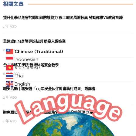
相關文章
提升化學品危害的認知與防護能力 移工職災風險較高 勞動部推VR教育訓練
1 年 AGO
重建處BIM身障專班結訓 助投入營造業
2 年 AGO
Chinese (Traditional)
Indonesian
台北市移工學院 新增沐浴安全教學
Vietnamese
6 個月 AGO
Thai
English
職安活動｜職安署「113年安全伙伴計畫執行成果」觀摩會
2 年 AGO
避免職災重演 民團提建立高風險名單 進行分級管理 企業應落實在職訓練
1 年 AGO