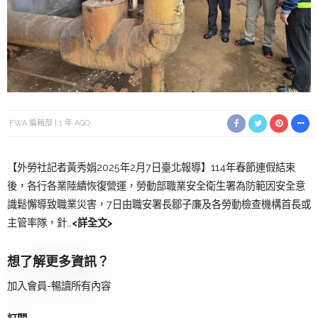
FWA 編輯部
1 年 AGO
【外勞社記者黃秀娟2025年2月7日臺北報導】114年春節連假結束
後，各行各業陸續恢復營運，勞動部職業安全衛生署為防範因安全意
識鬆懈導致職業災害，7日由職安署長鄒子廉及各勞動檢查機構首長或
主管率隊，針…
<詳全文>
想了解更多資訊？
加入會員-暢讀所有內容