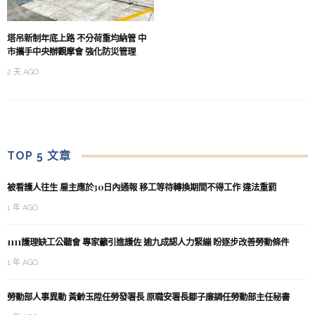
塔吊新制年底上路 不分荷重均納管 中
市攜手中央辦觀摩會 強化防災管理
2 天 AGO
TOP 5 文章
被看護人往生 雇主應於30日內通報 移工等待轉換期間不得工作 違法重罰
1 年 AGO
1111護理缺工公聽會 專家籲引進護佐 逾九成認人力緊繃 盼逐步改善勞動條件
1 年 AGO
勞動部人事異動 黃齡玉陞任勞發署長 原職安署長鄒子廉調任勞動部主任秘書