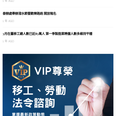
1 年 AGO
泰辦處舉辦潑水節暨歡樂路跑 開放報名
1 年 AGO
3月在臺移工總人數已近83萬人 第一季製造業聘僱人數多維持平穩
1 年 AGO