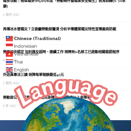
職安活動｜南區職安中心115年度「勞動條件暨職業安全衛生」教育訓練(6/30永
康)
2 個月 AGO
再傳冰水管職災？立委籲勞動部釐清 分析半導體業職災特性宣導廠商防範
1 年 AGO
Chinese (Traditional)
Indonesian
勞檢初步認定 加利違反超時、連續工作 現聘有6名移工已啟動相關裁罰程序
Vietnamese
6 年 AGO
Thai
English
外送員專法三讀 保障每單報酬最低45元
7 個月 AGO
勞動部公告9成單位足額進用身障者 聘用重度以上身障者 進用1人以2人計
6 年 AGO