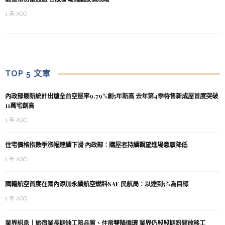
1 天 AGO
TOP 5 文章
內政部最新統計出爐全台空屋率9.79%創5年新高 去年第4季待售新成屋首度突破
11萬宅創高
1 年 AGO
住宅價格指數季漲幅連續下滑 內政部：購屋者持續觀望進場意願降低
1 年 AGO
國籍航空首度在國內添加永續航空燃料SAF 民航局：以達到5%為目標
1 年 AGO
業界訊息｜旅宿業長期缺工陷品質、住房雙降循環 業界仍殷殷期盼開放移工