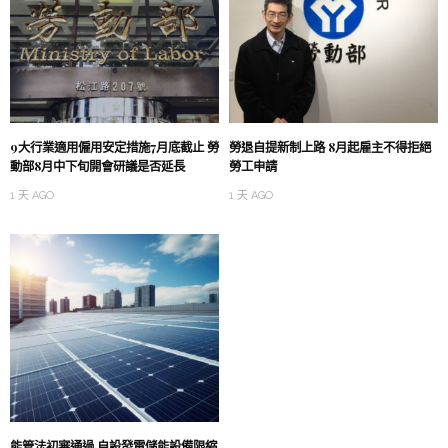
9大行業適用僱用安定措施7月底截止 勞
勞退自提新制上路 8月起雇主不得拒絕
動部8月中下旬開會研議是否延長
勞工申請
1 天 AGO
1 天 AGO
能管法初審通過 自設發電儲能設備限縮