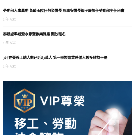
勞動部人事異動 黃齡玉陞任勞發署長 原職安署長鄒子廉調任勞動部主任秘書
1 年 AGO
泰辦處舉辦潑水節暨歡樂路跑 開放報名
1 年 AGO
3月在臺移工總人數已近83萬人 第一季製造業聘僱人數多維持平穩
1 年 AGO