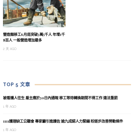
營造類移工6月底突破3萬5千人 年增1千
8百人 一般營造增加最多
2 天 AGO
TOP 5 文章
被看護人往生 雇主應於30日內通報 移工等待轉換期間不得工作 違法重罰
1 年 AGO
1111護理缺工公聽會 專家籲引進護佐 逾九成認人力緊繃 盼逐步改善勞動條件
1 年 AGO