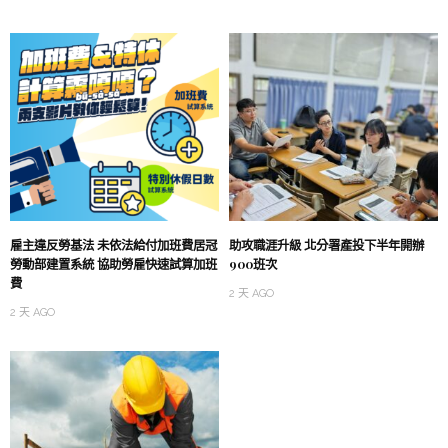
雇主違反勞基法 未依法給付加班費居冠
助攻職涯升級 北分署產投下半年開辦
勞動部建置系統 協助勞雇快速試算加班
900班次
費
2 天 AGO
2 天 AGO