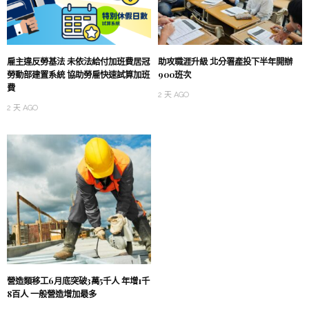
雇主違反勞基法 未依法給付加班費居冠
助攻職涯升級 北分署產投下半年開辦
勞動部建置系統 協助勞雇快速試算加班
900班次
費
2 天 AGO
2 天 AGO
營造類移工6月底突破3萬5千人 年增1千
8百人 一般營造增加最多