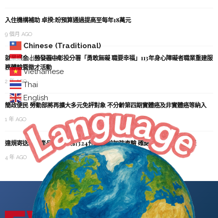
入住機構補助 卓揆:盼預算通過提高至每年18萬元
9 個月 AGO
Chinese (Traditional)
就業媒合｜勞發署中彰投分署「勇敢無礙 職要幸福」113年身心障礙者職業重建服
Indonesian
務體驗暨徵才活動
Vietnamese
2 年 AGO
Thai
English
簡政便民 勞動部將再擴大多元免評對象 不分齡第四期實體癌及非實體癌等納入
1 年 AGO
違規寄送豬肉產品 111年共計324件 春節前加強查驗 確認為輸入人將處罰鍰
4 年 AGO