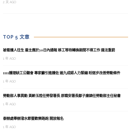
2 天 AGO
TOP 5 文章
被看護人往生 雇主應於30日內通報 移工等待轉換期間不得工作 違法重罰
1 年 AGO
1111護理缺工公聽會 專家籲引進護佐 逾九成認人力緊繃 盼逐步改善勞動條件
1 年 AGO
勞動部人事異動 黃齡玉陞任勞發署長 原職安署長鄒子廉調任勞動部主任秘書
1 年 AGO
泰辦處舉辦潑水節暨歡樂路跑 開放報名
1 年 AGO