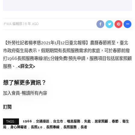
FWA 編輯部
6 年 AGO
【外勞社記者楊孝慈2021年1月12日臺北報導】農曆春節將至，臺北
市政府衛生局表示，假期期間有長照服務需求的家庭，可於春節前撥
打1966長照服務專線(前5分鐘免費)預先申請，服務項目包括居家照顧
服務、…
<詳全文>
想了解更多資訊？
加入會員-暢讀所有內容
訂閱
1966
交通接送
台北市
喘息服務
失能
居家照顧
春節
衛生
TAGS :
局
身心障礙者
長照2.0
長照專線
長照服務
長者