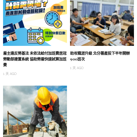
雇主違反勞基法 未依法給付加班費居冠
助攻職涯升級 北分署產投下半年開辦
勞動部建置系統 協助勞雇快速試算加班
900班次
費
1 天 AGO
1 天 AGO