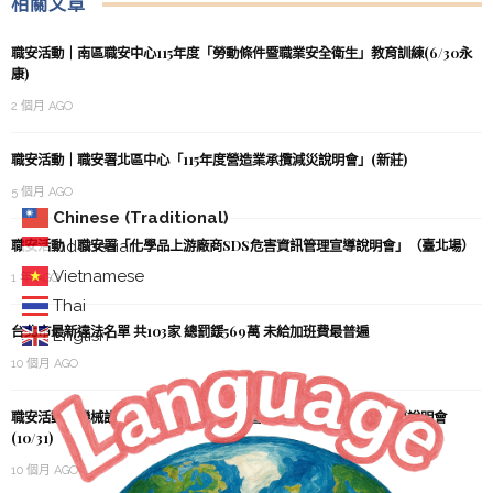
相關文章
職安活動｜南區職安中心115年度「勞動條件暨職業安全衛生」教育訓練(6/30永
康)
2 個月 AGO
職安活動｜職安署北區中心「115年度營造業承攬減災說明會」(新莊)
5 個月 AGO
Chinese (Traditional)
職安活動｜職安署「化學品上游廠商SDS危害資訊管理宣導說明會」（臺北場）
Indonesian
Vietnamese
1 年 AGO
Thai
台北市最新違法名單 共103家 總罰鍰569萬 未給加班費最普遍
English
10 個月 AGO
職安活動｜機械設備器具安全資訊網源頭管理資訊系統申辦作業宣導說明會
(10/31)
10 個月 AGO