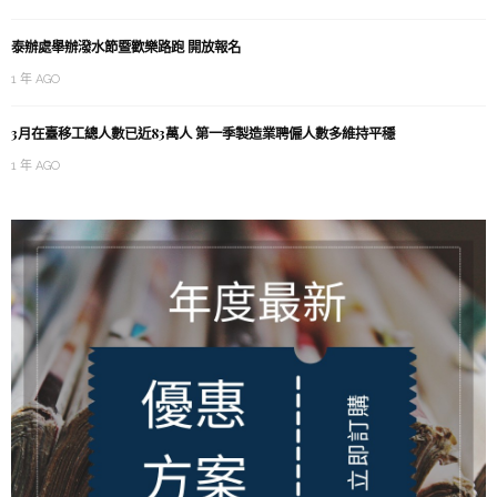
泰辦處舉辦潑水節暨歡樂路跑 開放報名
1 年 AGO
3月在臺移工總人數已近83萬人 第一季製造業聘僱人數多維持平穩
1 年 AGO