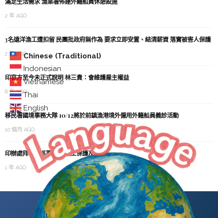
滿足生活需求 漁業署佈建外籍船員休憩設施
2 年 AGO
3名遠洋漁工遭扣留 民團批政府無作為 要求立即安置、結清薪資 落實被害人保護
2 年 AGO
Chinese (Traditional)
Indonesian
印官方至今未正式說明 林三貴：會維護雇主權益
Vietnamese
6 年 AGO
Thai
English
移民署國境事務大隊 10/12將於前鎮漁港境外僱用外籍船員義診活動
10 個月 AGO
印辦處拜會海巡署 討論漁工保護及合作
1 年 AGO