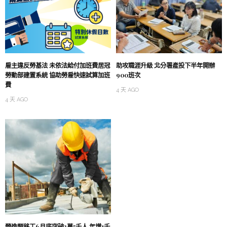
雇主違反勞基法 未依法給付加班費居冠
助攻職涯升級 北分署產投下半年開辦
勞動部建置系統 協助勞雇快速試算加班
900班次
費
4 天 AGO
4 天 AGO
營造類移工6月底突破3萬5千人 年增1千