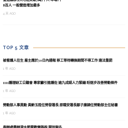
8百人 一般營造增加最多
4 天 AGO
TOP 5 文章
被看護人往生 雇主應於30日內通報 移工等待轉換期間不得工作 違法重罰
1 年 AGO
1111護理缺工公聽會 專家籲引進護佐 逾九成認人力緊繃 盼逐步改善勞動條件
1 年 AGO
勞動部人事異動 黃齡玉陞任勞發署長 原職安署長鄒子廉調任勞動部主任秘書
1 年 AGO
泰辦處舉辦潑水節暨歡樂路跑 開放報名