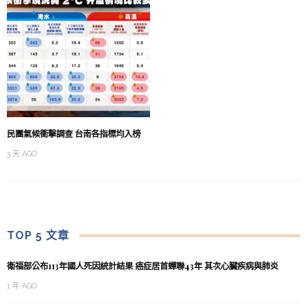
民團氣候衝擊調查 台南各指標均入榜
3 天 AGO
TOP 5 文章
衛福部公布113年國人死因統計結果 癌症居首蟬聯43年 其次心臟疾病與肺炎
1 年 AGO