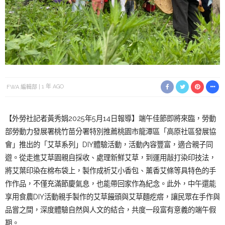
FWA 編輯部
1 年 AGO
【外勞社記者黃秀娟2025年5月14日報導】端午佳節即將來臨，勞動
部勞動力發展署桃竹苗分署特別推薦桃園市龍潭區「高原社區發展協
會」推出的「艾草系列」DIY體驗活動，活動內容豐富，適合親子同
遊。從走進艾草園親自採收、處理新鮮艾草，到運用敲打染印技法，
將艾葉印染在棉布袋上，製作成祈艾小香包、薰香艾條等具特色的手
作作品，不僅充滿節慶氣息，也能帶回家作為紀念。此外，中午還能
享用食農DIY活動親手製作的艾草饅頭與艾草麵疙瘩，讓民眾在手作與
品嘗之間，深度體驗自然與人文的結合，共度一段富有意義的端午假
期。