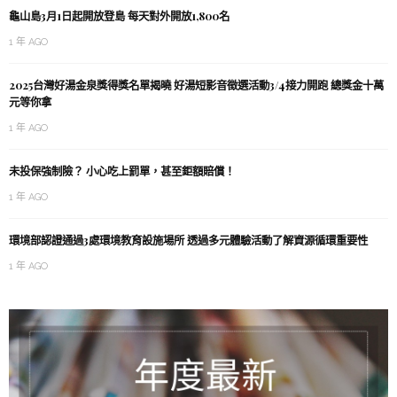
龜山島3月1日起開放登島 每天對外開放1,800名
1 年 AGO
2025台灣好湯金泉獎得獎名單揭曉 好湯短影音徵選活動3/4接力開跑 總獎金十萬
元等你拿
1 年 AGO
未投保強制險？ 小心吃上罰單，甚至鉅額賠償！
1 年 AGO
環境部認證通過3處環境教育設施場所 透過多元體驗活動了解資源循環重要性
1 年 AGO