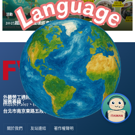
活動
2025超越圈圈 循環經濟博覽會10/23-26松菸盛大舉行
外籍勞工通訊社版權所有 ©
服務專線：
、
(02)2763-2037
(02)2765-0906
台北市南京東路五段47號5樓之2
關於我們
友站連結
著作權聲明