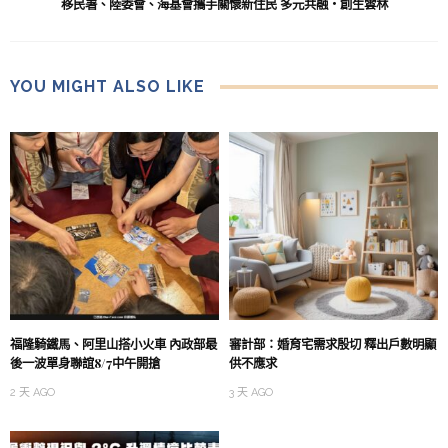
移民署、陸委會、海基會攜手關懷新住民 多元共融・創生雲林
YOU MIGHT ALSO LIKE
福隆騎鐵馬、阿里山搭小火車 內政部最
審計部：婚育宅需求殷切 釋出戶數明顯
後一波單身聯誼8/7中午開搶
供不應求
2 天 AGO
3 天 AGO