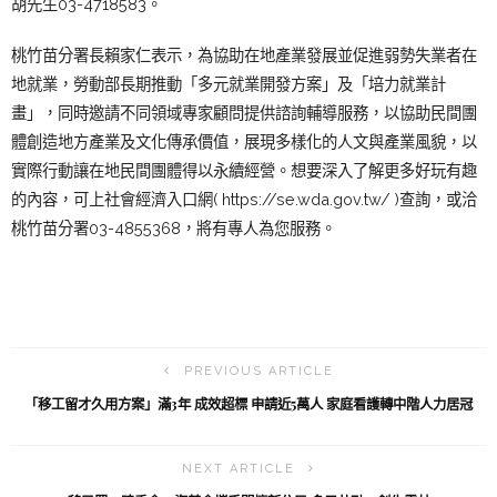
胡先生03-4718583。
桃竹苗分署長賴家仁表示，為協助在地產業發展並促進弱勢失業者在
地就業，勞動部長期推動「多元就業開發方案」及「培力就業計
畫」，同時邀請不同領域專家顧問提供諮詢輔導服務，以協助民間團
體創造地方產業及文化傳承價值，展現多樣化的人文與產業風貌，以
實際行動讓在地民間團體得以永續經營。想要深入了解更多好玩有趣
的內容，可上社會經濟入口網( https://se.wda.gov.tw/ )查詢，或洽
桃竹苗分署03-4855368，將有專人為您服務。
PREVIOUS ARTICLE
「移工留才久用方案」滿3年 成效超標 申請近5萬人 家庭看護轉中階人力居冠
NEXT ARTICLE