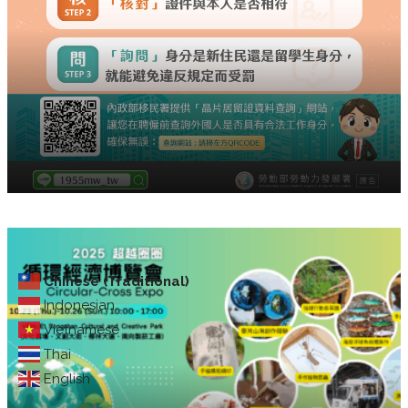
Chinese (Traditional)
Indonesian
Vietnamese
Thai
English