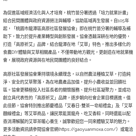
為促進區域經濟活化與人才培育，桃竹苗分署透過「培力就業計畫」
結合民間團體與政府資源挹注與輔導，協助區域再生發展。自105年
起，「桃園市龍潭區高原社區發展協會」即在桃竹苗分署的輔導及補
助下，致力於提升產業轉型與創新發展。協會憑藉深耕在地的優勢，
打造「高原祈艾」品牌，結合龍潭在地「艾草」特色，推出多樣化的
食農DIY體驗與艾草相關產品，不僅帶動地方觀光，更創造在地就業機
會，展現政府資源與在地民間團體的良好結合。
高原社區發展協會秉持環境永續理念，以自然農法種植艾草，打造純
淨、安全的艾草聚落，為在地農產品加值，提升小農收益並回饋社
區。協會更積極投入社區長者的關懷服務、提升社區凝聚力，並成功
創立具代表性的「高原祈艾」品牌，逐步朝向社會企業目標邁進。值
此佳節，協會特別推出節慶禮品「艾春日-雙茶一皂組禮盒」及「艾草
麵線禮盒」等艾草商品，讓民眾能賞龍舟、吃艾香粽，同時還能以配
壺消滯解膩的艾草茶暖心養生，誠摯歡迎您一同來體驗艾草的魅力。
更多活動資訊請參閱協會官網(https://gaoyuanmoxa.com/）或電洽