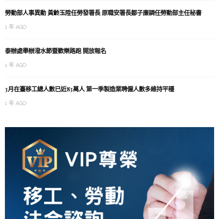
勞動部人事異動 黃齡玉陞任勞發署長 原職安署長鄒子廉調任勞動部主任秘書
1 年 AGO
泰辦處舉辦潑水節暨歡樂路跑 開放報名
1 年 AGO
3月在臺移工總人數已近83萬人 第一季製造業聘僱人數多維持平穩
1 年 AGO