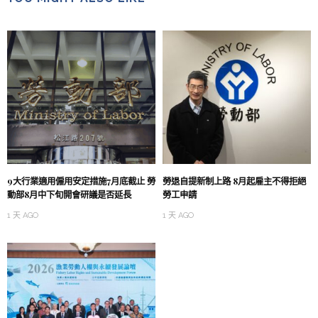
9大行業適用僱用安定措施7月底截止 勞
勞退自提新制上路 8月起雇主不得拒絕
動部8月中下旬開會研議是否延長
勞工申請
1 天 AGO
1 天 AGO