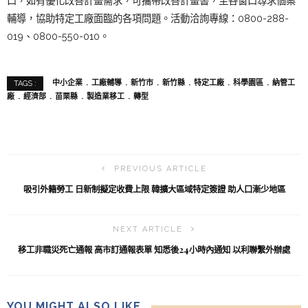
口，如有優化改善計畫需求，可攜帶改善計畫書，至各窗口尋求個案
輔導，協助特定工廠面臨的各項問題。活動洽詢專線：0800-288-
019、0800-550-010。
中小企業
工廠輔導
新竹市
新竹縣
特定工廠
科學園區
納管工
TAGS :
廠
經濟部
苗栗縣
製造業移工
轉型
PREVIOUS ARTICLE
吸引外籍勞工 日新制擬定收費上限 韓擴大區域特定簽證 助人口漸少地區
NEXT ARTICLE
移工非職災死亡通報 高市訂通報表單 知悉後24小時內通知 以利聯繫外辦處
YOU MIGHT ALSO LIKE