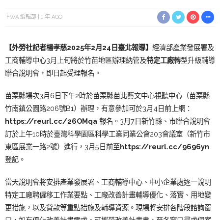
FWA 編輯部
1 年 AGO
【外勞社記者楊孝慈2025年2月24日臺北報導】
經濟部產業發展署及
工商輔導中心3月上旬將於竹苗地區辦理納管及
特定工廠
轉型升級輔導
聯合說明會，即日起受理報名。
苗栗縣場次3月6日下午2時於苗栗縣苗北藝文中心視聽中心（苗栗縣
竹南鎮公園路206號B1）辦理，有意參加可於3月4日前上網：
https://reurl.cc/26OMqa
報名。3月7日新竹縣、市聯合說明會
訂於上午10時於臺灣科學園區科學工業同業公會203會議室（新竹市
東區展業一路2號）進行，3月5日前至
https://reurl.cc/9696yn
登記。
當天說明會將安排產業發展署、工商輔導中心、中小企業處逐一說明
特定工廠聘僱移工作業要點、工廠改善計畫輔導優化、落實、用地變
更措施，以及貸款等重點措施及輔導資源。現場將安排各階段諮詢窗