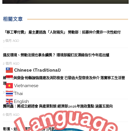
相關文章
「移工零付費」 雇主憂逃逸「人財兩失」 勞動部：招募仲介費非一次性給付
3 個月 AGO
違反環境、勞動法規也拿永續獎？ 環境部擬訂反漂綠指引今年底出爐
2 個月 AGO
Chinese (Traditional)
Indonesian
維護公共安全 竹縣加強違建及消防檢查 已發函大型宿舍及仲介 落實移工生活管
理
Vietnamese
3 年 AGO
Thai
English
龔明鑫：將成立經諮會 與產業對談 經濟部2026年施政重點 涵蓋五面向
6 個月 AGO
彰濱、幼獅工業區教保服務 2月起啟動