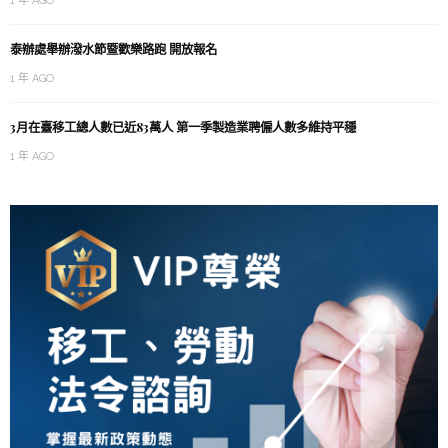
1 年 AGO
泰辦處舉辦潑水節暨歡樂路跑 開放報名
1 年 AGO
3月在臺移工總人數已近83萬人 第一季製造業聘僱人數多維持平穩
1 年 AGO