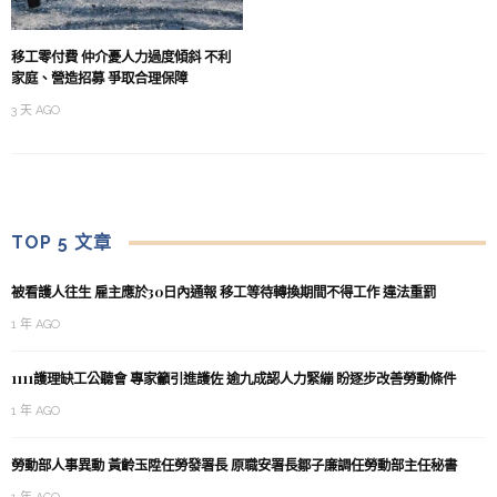
移工零付費 仲介憂人力過度傾斜 不利
家庭、營造招募 爭取合理保障
3 天 AGO
TOP 5 文章
被看護人往生 雇主應於30日內通報 移工等待轉換期間不得工作 違法重罰
1 年 AGO
1111護理缺工公聽會 專家籲引進護佐 逾九成認人力緊繃 盼逐步改善勞動條件
1 年 AGO
勞動部人事異動 黃齡玉陞任勞發署長 原職安署長鄒子廉調任勞動部主任秘書