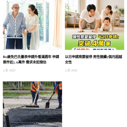
80歲免巴氏量表申請外看滿週年 申請
以日申請育嬰留停 男性連續3個月超越
案件近3.9萬件 需求未如預估
女性
3 天 AGO
3 天 AGO