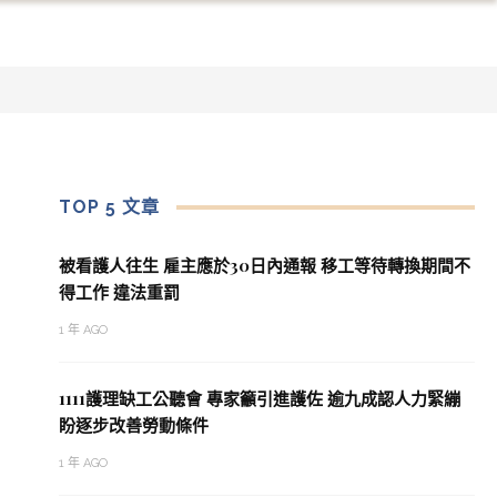
TOP 5 文章
被看護人往生 雇主應於30日內通報 移工等待轉換期間不
得工作 違法重罰
1 年 AGO
1111護理缺工公聽會 專家籲引進護佐 逾九成認人力緊繃
盼逐步改善勞動條件
1 年 AGO