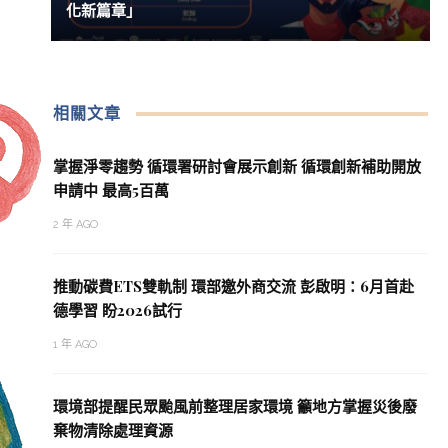
化新篇章」
相關文章
掌握淨零趨勢 循環署研討會展示創新 循環創新補助開放
申請中 最高5百萬
2 年 AGO
推動碳費ETS雙軌制 環部邀外商交流 彭啟明：6月首赴
德學習 盼2026試行
1 年 AGO
環境部提醒民眾颱風前整理居家環境 籲地方掌握災後廢
棄物清除處理資源