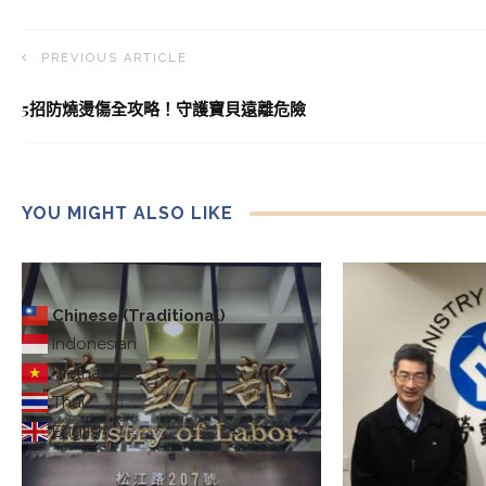
PREVIOUS ARTICLE
5招防燒燙傷全攻略！守護寶貝遠離危險
YOU MIGHT ALSO LIKE
Chinese (Traditional)
Indonesian
Vietnamese
Thai
English