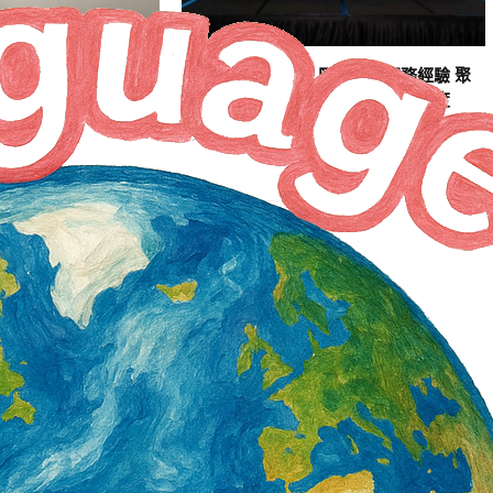
8月起雇主不得拒絕勞
漁業勞動人權論壇 匯集國際實務經驗 聚
焦公平招募、盡職調查 完善法規制度
2 天 AGO