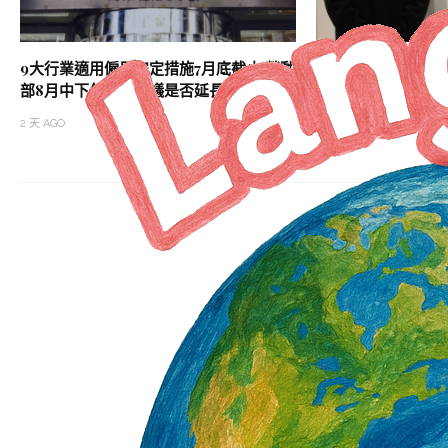
9大行業適用僱用安定措施7月底截止 勞動
勞退自提新制上路 
部8月中下旬開會研議是否延長
工申請
2 天 AGO
2 天 AGO