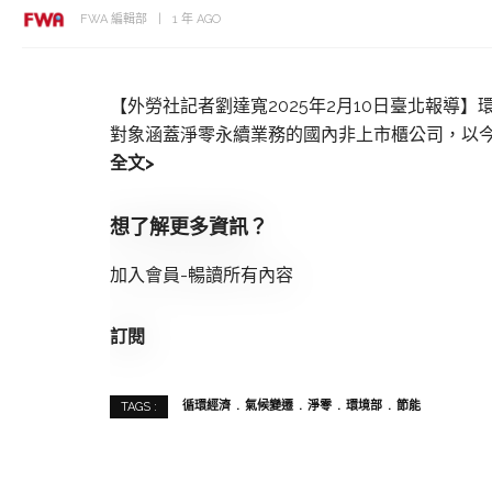
FWA 編輯部
1 年 AGO
【外勞社記者劉達寬2025年2月10日臺北報導
對象涵蓋淨零永續業務的國內非上市櫃公司，以今
全文>
想了解更多資訊？
加入會員-暢讀所有內容
訂閱
循環經濟
氣候變遷
淨零
環境部
節能
TAGS :