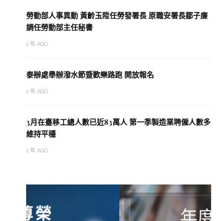
勞動部人事異動 黃齡玉陞任勞發署長 原職安署長鄒子廉
調任勞動部主任秘書
1 年 AGO
泰辦處舉辦潑水節暨歡樂路跑 開放報名
1 年 AGO
3月在臺移工總人數已近83萬人 第一季製造業聘僱人數多
維持平穩
1 年 AGO