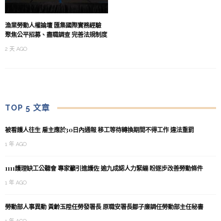
漁業勞動人權論壇 匯集國際實務經驗
聚焦公平招募、盡職調查 完善法規制度
2 天 AGO
TOP 5 文章
被看護人往生 雇主應於30日內通報 移工等待轉換期間不得工作 違法重罰
1 年 AGO
1111護理缺工公聽會 專家籲引進護佐 逾九成認人力緊繃 盼逐步改善勞動條件
1 年 AGO
勞動部人事異動 黃齡玉陞任勞發署長 原職安署長鄒子廉調任勞動部主任秘書