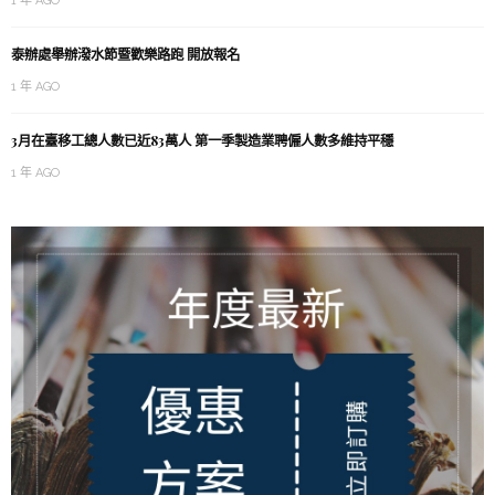
1 年 AGO
泰辦處舉辦潑水節暨歡樂路跑 開放報名
1 年 AGO
3月在臺移工總人數已近83萬人 第一季製造業聘僱人數多維持平穩
1 年 AGO