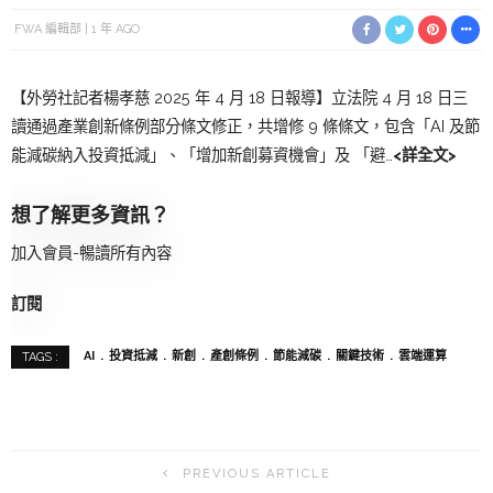
FWA 編輯部
1 年 AGO
【外勞社記者楊孝慈 2025 年 4 月 18 日報導】立法院 4 月 18 日三
讀通過產業創新條例部分條文修正，共增修 9 條條文，包含「AI 及節
能減碳納入投資抵減」、「增加新創募資機會」及 「避…
<詳全文>
想了解更多資訊？
加入會員-暢讀所有內容
訂閱
AI
投資抵減
新創
產創條例
節能減碳
關鍵技術
雲端運算
TAGS :
PREVIOUS ARTICLE