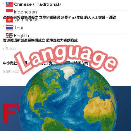
1 年 AGO
Chinese (Traditional)
Indonesian
產創條例投資抵減條文 立院初審通過 延長至118年底 納入人工智慧、減碳
Vietnamese
2 年 AGO
Thai
English
資源循環新創產業聯盟成立 環境部助力青創育成
1 年 AGO
中小微社發計畫 4年投入42.5億元 分業別提出輔導方案 帶動升級轉型
6 個月 AGO