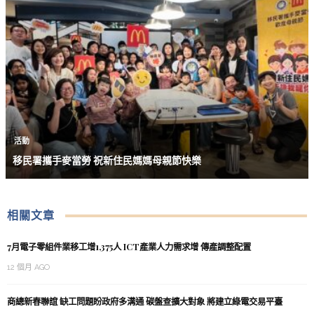
活動
移民署攜手麥當勞 祝新住民媽媽母親節快樂
相關文章
7月電子零組件業移工增1,375人 ICT產業人力需求增 傳產調整配置
12 個月 AGO
商總新春聯誼 缺工問題盼政府多溝通 碳盤查擴大對象 將建立綠電交易平臺