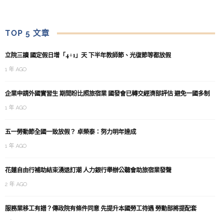
TOP 5 文章
立院三讀 國定假日增「4+1」天 下半年教師節、光復節等都放假
1 年 AGO
企業申請外國實習生 期間盼比照旅宿業 國發會已轉交經濟部評估 避免一國多制
1 年 AGO
五一勞動節全國一致放假？ 卓榮泰：努力明年達成
1 年 AGO
花蓮自由行補助結束湧退訂潮 人力銀行舉辦公聽會助旅宿業發聲
2 年 AGO
服務業移工有譜？傳政院有條件同意 先提升本國勞工待遇 勞動部將提配套