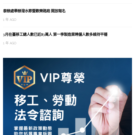
泰辦處舉辦潑水節暨歡樂路跑 開放報名
1 年 AGO
3月在臺移工總人數已近83萬人 第一季製造業聘僱人數多維持平穩
1 年 AGO