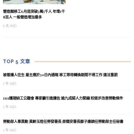
營造類移工6月底突破3萬5千人 年增1千
8百人 一般營造增加最多
2 天 AGO
TOP 5 文章
被看護人往生 雇主應於30日內通報 移工等待轉換期間不得工作 違法重罰
1 年 AGO
1111護理缺工公聽會 專家籲引進護佐 逾九成認人力緊繃 盼逐步改善勞動條件
1 年 AGO
勞動部人事異動 黃齡玉陞任勞發署長 原職安署長鄒子廉調任勞動部主任秘書
1 年 AGO