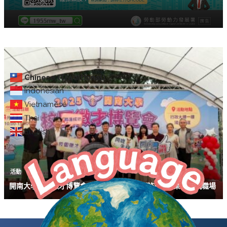
Chinese (Traditional)
Indonesian
Vietnamese
Thai
English
活動
開南大學舉辦徵才博覽會 提供超過2,300個職缺 助畢業生接軌職場