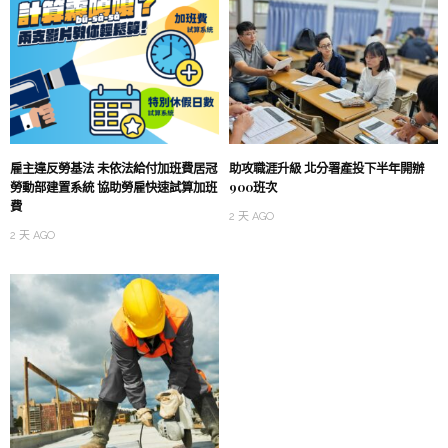
雇主違反勞基法 未依法給付加班費居冠
助攻職涯升級 北分署產投下半年開辦
勞動部建置系統 協助勞雇快速試算加班
900班次
費
2 天 AGO
2 天 AGO