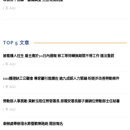
1 天 AGO
TOP 5 文章
被看護人往生 雇主應於30日內通報 移工等待轉換期間不得工作 違法重罰
1 年 AGO
1111護理缺工公聽會 專家籲引進護佐 逾九成認人力緊繃 盼逐步改善勞動條件
1 年 AGO
勞動部人事異動 黃齡玉陞任勞發署長 原職安署長鄒子廉調任勞動部主任秘書
1 年 AGO
泰辦處舉辦潑水節暨歡樂路跑 開放報名