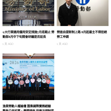
9大行業適用僱用安定措施7月底截止 勞
勞退自提新制上路 8月起雇主不得拒絕
動部8月中下旬開會研議是否延長
勞工申請
1 天 AGO
1 天 AGO
漁業勞動人權論壇 匯集國際實務經驗
聚焦公平招募、盡職調查 完善法規制度