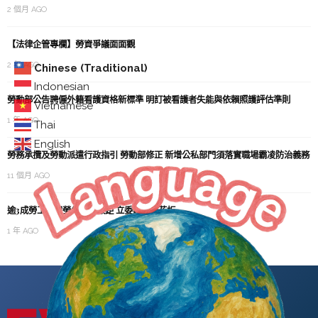
2 個月 AGO
【法律企管專欄】勞資爭議面面觀
2 年 AGO
Chinese (Traditional)
Indonesian
勞動部公告聘僱外籍看護資格新標準 明訂被看護者失能與依賴照護評估準則
Vietnamese
1 年 AGO
Thai
English
勞務承攬及勞動派遣行政指引 勞動部修正 新增公私部門須落實職場霸凌防治義務
11 個月 AGO
逾3成勞工投保勞保最高級距 立委籲打天花板
1 年 AGO