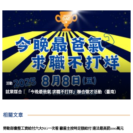
活動
就業媒合｜「今晚最爸氣 求職不打烊」聯合徵才活動（臺南）
相關文章
勞動部彙整工資給付六大NG一次看 籲雇主按時足額給付 違法最高罰100萬元