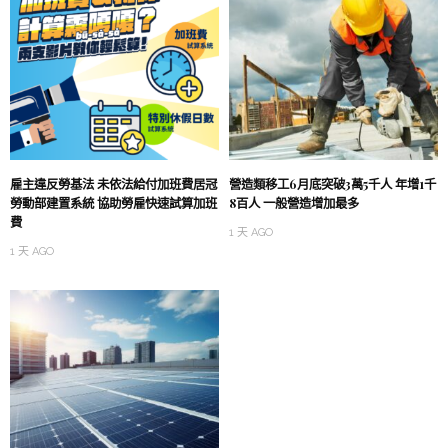
雇主違反勞基法 未依法給付加班費居冠
營造類移工6月底突破3萬5千人 年增1千
勞動部建置系統 協助勞雇快速試算加班
8百人 一般營造增加最多
費
1 天 AGO
1 天 AGO