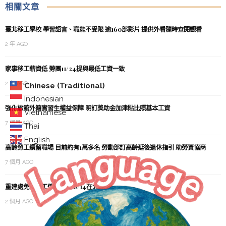
相關文章
臺北移工學校 學習語言、職能不受限 逾160部影片 提供外看隨時查閱觀看
2 年 AGO
家事移工薪資低 勞團11/24提與最低工資一致
2 年 AGO
Chinese (Traditional)
Indonesian
強化旅館外籍實習生權益保障 明訂獎助金加津貼比照基本工資
Vietnamese
7 個月 AGO
Thai
English
高齡勞工續留職場 目前約有1萬多名 勞動部訂高齡延後退休指引 助勞資協商
7 個月 AGO
重建處免費移工健康關懷 6/14在北車
2 個月 AGO