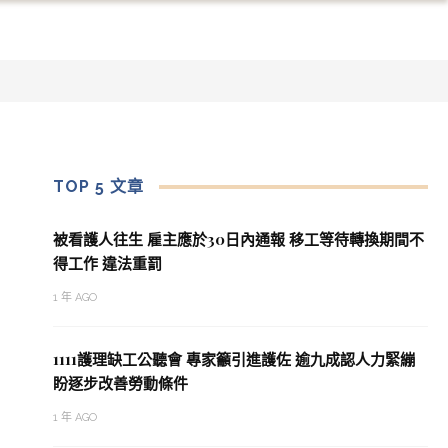
TOP 5 文章
被看護人往生 雇主應於30日內通報 移工等待轉換期間不
得工作 違法重罰
1 年 AGO
1111護理缺工公聽會 專家籲引進護佐 逾九成認人力緊繃
盼逐步改善勞動條件
1 年 AGO