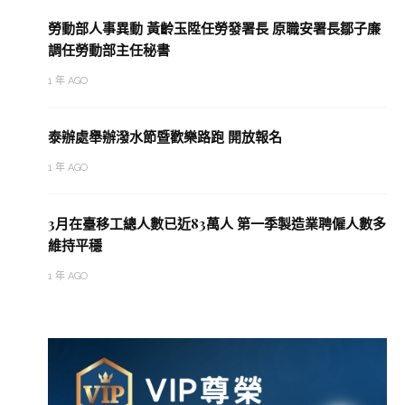
勞動部人事異動 黃齡玉陞任勞發署長 原職安署長鄒子廉
調任勞動部主任秘書
1 年 AGO
泰辦處舉辦潑水節暨歡樂路跑 開放報名
1 年 AGO
3月在臺移工總人數已近83萬人 第一季製造業聘僱人數多
維持平穩
1 年 AGO