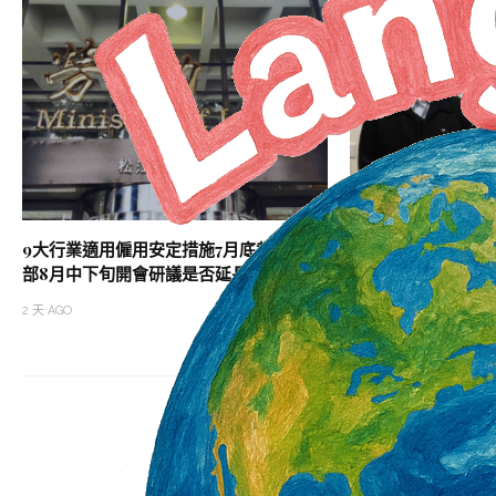
9大行業適用僱用安定措施7月底截止 勞動
勞退自提新制上路 
部8月中下旬開會研議是否延長
工申請
2 天 AGO
2 天 AGO