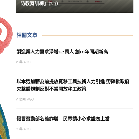
防教育訓練」(7/3)
相關文章
製造業人力需求淨增2.2萬人 創10年同期新高
6 年 AGO
以本勞加薪為前提放寬移工與技術人力引進 勞陣批政府
欠整體規劃反對不當開放移工政策
9 個月 AGO
假冒勞動部名義詐騙 民眾請小心求證勿上當
2 年 AGO