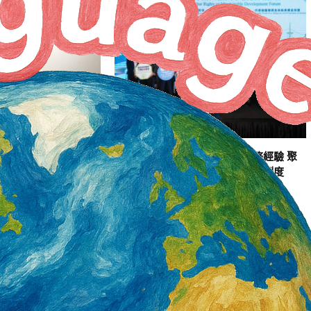
8月起雇主不得拒絕勞
漁業勞動人權論壇 匯集國際實務經驗 聚
焦公平招募、盡職調查 完善法規制度
2 天 AGO