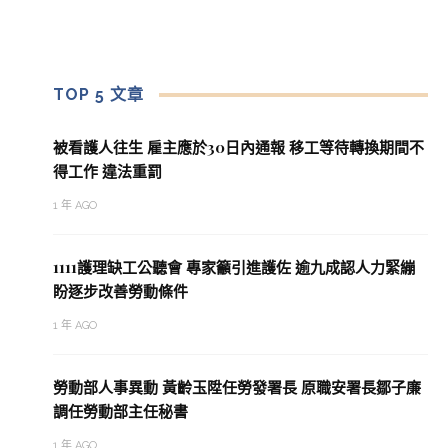
TOP 5 文章
被看護人往生 雇主應於30日內通報 移工等待轉換期間不
得工作 違法重罰
1 年 AGO
1111護理缺工公聽會 專家籲引進護佐 逾九成認人力緊繃
盼逐步改善勞動條件
1 年 AGO
勞動部人事異動 黃齡玉陞任勞發署長 原職安署長鄒子廉
調任勞動部主任秘書
1 年 AGO