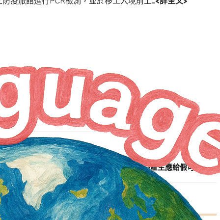
防疫旅館進行PCR檢測，並於移工入境前上…
<詳全文>
NEXT ARTICLE
勞工施打COVID-19疫苗第三劑雇主應給假可不給薪