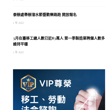
泰辦處舉辦潑水節暨歡樂路跑 開放報名
1 年 AGO
3月在臺移工總人數已近83萬人 第一季製造業聘僱人數多
維持平穩
1 年 AGO