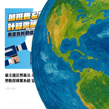
雇主違反勞基法 未依法給付加班費居冠
助攻職涯升級 北分
勞動部建置系統 協助勞雇快速試算加班費
班次
1 天 AGO
1 天 AGO