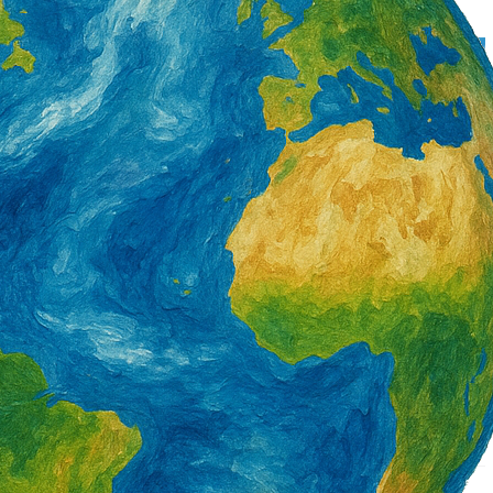
署產投下半年開辦900
營造類移工6月底突破3萬5千人 年增1千8
百人 一般營造增加最多
1 天 AGO